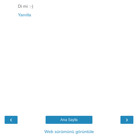
Di mi :-)
Yanıtla
‹
›
Ana Sayfa
Web sürümünü görüntüle