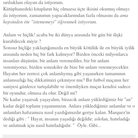
sırılsıklam olayım da istiyorum.
Kütüphanedeki kitapların hiç olmazsa üçte ikisini okumuş olmayı
da istiyorum, zamanımın yapacaklarımdan fazla olmasını da
ama
hepsinden öte "istememeyi" öğrenmek istiyorum.
Anlam ve hiçlik! acaba bu iki dünya arasında bir gün bir ilişki
kurabilecek miyiz ?
Sonsuz hiçliğe yaklaştığımızda en büyük kötülük ile en büyük iyilik
arasında neden hiç bir fark kalmıyor? Bizden önceki milyonlarca
insanları düşünün; bir anlam veremediler, biz bir anlam
veremiyoruz, bizden sonrakiler de bize bir anlam veremeyecekler.
Hayatın her zerresi
çok anlamlıymış gibi yaşanırken
tamamının
anlamsızlığı hiç dikkatimizi çekmiyor mu? Bir futbol maçının her
saniyesi günlerce tartışılabilir ve önemliyken maçın kendisi sadece
bir oyundur, olmasa da olur. Değil mi?
Ne kadar yaşarsak yaşayalım, birazcık anlam yüklediğimiz bir "an"
kadar değil toplamı yaşamımızın. Anlara yüklediğimiz anlamlar ve o
anlamları hafızamıza nasıl yazdığımızdır geriye kalan. Marquez'in
dediği gibi : "
Hayat, insanın yaşadığı değildir; aslolan, hatırladığı
ve anlatmak için nasıl hatırladığıdır. " Öyle. Gibi...