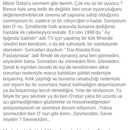
Münir Özkul'u sevmem gibi benim. Çok mu iyi bir oyuncu ?
Bence öyle ama belki de değildir, ben onun oyunculuğunu
değerlendirebilecek sinema alt yapısına sahip olduğumu
sanmıyorum ki, sadece iyi bir izleyiciğim o kadar. Seviyorum
ben O' nu. Şimdilerde halk arasında bunama dediğimiz
hastalık ile cebelleşiyor evinde. En son 1996'da " Ay
Işığında Saklıdır" adlı TV için yapılmış bir türk filminde
izledim ben kendisini, o da tek sahneydi, bir sandalyede
otururken. Sonradan duydum " Dar Alanda Kısa
Paslaşmalar" adlı filmde de oynamış ama ben görmedim,
söylediler bana. Sonradan da izlemedim filmi. İzlemedim.
Şimdi ki eşinden önceki iki eşi de kendisinden alkol
sorunları nedeniyle maruz kaldıkları şiddet nedeniyle
boşanmış. Artık yaşlılığı ve bunama rahatsızlığı nedeniyle
son eşinin bu tür sorunlara maruz kalmadığını düşünüyorum
ya da boşanmayı tercih etmediğini. Yine de seviyorum. Ya
böyle bir şey sevmek ya da ben O'ndan yana bir üzüntü ve
acı görmediğimden gözlerimle ve hissetmediğimden
anlayamıyorum ve sevmeye devam ediyorum...Yoksa
sevmezdim ben O' nun gibi birini...Sevmezdim. Sever
miydim ? Sevmezdim...