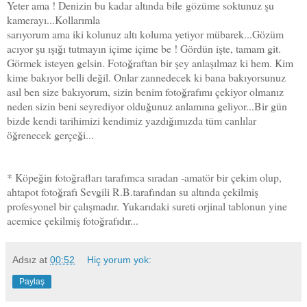
Yeter ama ! Denizin bu kadar altında bile
gözüme soktunuz şu
kamerayı...Kollarımla
sarıyorum ama iki kolunuz altı koluma yetiyor mübarek...Gözüm
acıyor şu ışığı tutmayın içime içime be ! Gördün işte, tamam git.
Görmek isteyen gelsin. Fotoğraftan bir şey anlaşılmaz ki hem. Kim
kime bakıyor belli değil. Onlar zannedecek ki bana bakıyorsunuz
asıl ben size bakıyorum, sizin benim fotoğrafımı çekiyor olmanız
neden sizin beni seyrediyor olduğunuz anlamına geliyor...Bir gün
bizde kendi tarihimizi kendimiz yazdığımızda tüm canlılar
öğrenecek gerçeği...
* Köpeğin fotoğrafları tarafımca sıradan -amatör bir çekim olup,
ahtapot fotoğrafı Sevgili R.B.tarafından su altında çekilmiş
profesyonel bir çalışmadır. Yukarıdaki sureti orjinal tablonun yine
acemice çekilmiş fotoğrafıdır...
Adsız
at
00:52
Hiç yorum yok:
Paylaş