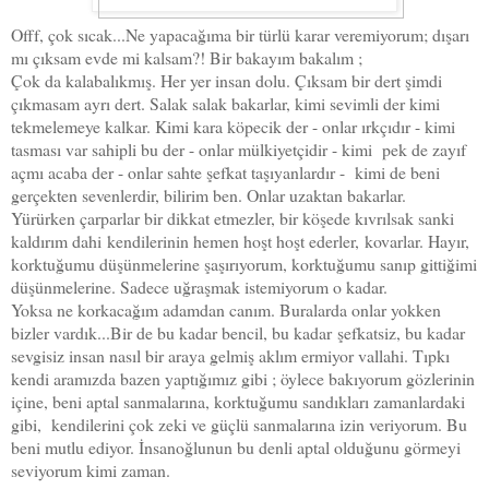
Offf, çok sıcak...Ne yapacağıma bir türlü karar veremiyorum; dışarı
mı çıksam evde mi kalsam?! Bir bakayım bakalım ;
Çok da kalabalıkmış. Her yer insan dolu. Çıksam bir dert şimdi
çıkmasam ayrı dert. Salak salak bakarlar, kimi sevimli der kimi
tekmelemeye kalkar. Kimi kara köpecik der - onlar ırkçıdır - kimi
tasması var sahipli bu der - onlar mülkiyetçidir - kimi pek de zayıf
açmı acaba der - onlar sahte şefkat taşıyanlardır - kimi de beni
gerçekten sevenlerdir, bilirim ben. Onlar uzaktan bakarlar.
Yürürken çarparlar bir dikkat etmezler, bir köşede kıvrılsak sanki
kaldırım dahi
kendilerinin hemen hoşt hoşt ederler,
kovarlar. Hayır,
korktuğumu düşünmelerine şaşırıyorum, korktuğumu sanıp gittiğimi
düşünmelerine. Sadece uğraşmak istemiyorum o kadar.
Yoksa ne korkacağım adamdan canım. Buralarda onlar yokken
bizler vardık...Bir de bu kadar bencil, bu kadar
şefkatsiz, bu kadar
sevgisiz insan nasıl bir araya gelmiş aklım ermiyor vallahi. Tıpkı
kendi aramızda bazen yaptığımız gibi ; öylece bakıyorum gözlerinin
içine, beni aptal sanmalarına, korktuğumu sandıkları zamanlardaki
gibi, kendilerini çok zeki ve güçlü sanmalarına izin veriyorum. Bu
beni mutlu ediyor. İnsanoğlunun bu denli aptal olduğunu görmeyi
seviyorum kimi zaman.