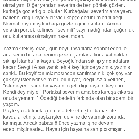
olmalıyım. Diğer yandan severim de ben pörtlek gözleri,
kurbağa gözleri gibi olurlar. Kurbağaları severim ama yavru
hallerini değil, öyle vıcır vıcır kepçe görünümlerini değil.
Normal büyümüş kurbağa gözleri gibi olanları...Amma
velakin pörtlek kelimesi "sevimli" sayılmadığından çoğunluk
onu kullanmış olmalıyım hasetimden.
Yazmak tek işi olan, gün boyu insanlarla sohbet eden, o
ada senin bu ada benim gezen, çamlar altında yatmaktan
sıkılıp İstanbul' a kaçan, Beyoğlu'ndan sıkılıp yine adalara
kaçan Sevgili Abasıyanık, ehl-i keyf içinde yazmış, yazmış
sanki...Bu keyif tanımlamasından sanılmasın ki çok şey var,
çok şey isteniyor ve mutlu olunuyor, değil. Azla yetinen,
"istemeyen" sade bir yaşamın getirdiği hayatın keyfi bu.
Kendi deyimiyle " Portakal severim ama beş kuruşa çıkarsa
onuda yemem. " Ödediği bedelin farkında olan bir adam, bir
yaşam.
Böyle yazabilmek için mücadele etmiştir, babası ile
kavgalar etmiş, başka işleri de yine de yapmak zorunda
kalmıştır. Ancak babası ölünce yazma işine devam
edebilmiştir sade... Hayatı için hayatına sahip çıkmıştır...