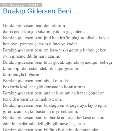
11 Haziran 2011
Bırakıp Gidersen Beni...
Bırakıp gidersen beni
deli olurum
dama çıkar kurşun sıkarım yoldan geçenlere.
Bırakıp gidersen beni
jimi hendrix'in plağını pikaba koyar
hep aynı parçayı çalarım ölünceye kadar.
Bırakıp gidersen beni
on kasa viski getirtip kafayı çeker
evin girişine dikilir nara atarım.
Bırakıp gidersen beni
tutar çocukluğunda oynadığın bebeği
kılım kıpırdamadan elektrik süpürgesinin
kordonuyla boğarım.
Bırakıp gidersen beni
abdal olur da
bozkırda kral lear gibi durmadan konuşurum.
Bırakıp gidersen beni
analar kurumu'na haber gönderir
tez elden kısırlaştırılmak isterim.
Bırakıp gidersen beni
buzluğu en soğuğa ayarlayıp içine
girer uzanır uyku bastırsın diye beklerim.
Bırakıp gidersen beni
rehberde adı olan herkese telefon
eder her seferinde deli gibi gülmeye başlarım.
Bırakıp gidersen beni
bütün giysilerini dolaptan alır