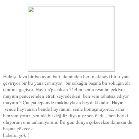
Hele şu kıza bir bakayım bari; deminden beri makineyi bir o yana
çeviriyor bir bu yana çeviriyor, bir sokağın başına bir sokağın alt
tarafına geçiyor. Hayır n'pacaksın ?! Ben
senin resmini çekiyor
muyum pencerenden
etrafı seyrederken, ben
seni rahatsız ediyor
muyum ? Çat çat tepemde makinaylasın beş dakikadır...Hayır,
sende hayvansın bende hayvanım, senle konuşmuyoruz, sana
benzemiyoruz, seninle bir değiliz diye niye sen öteki, ben beriki
oluyorum onu anlamıyorum. Bir gün dünya çökecekse ikimizin de
başına çökecek
haberin yok !