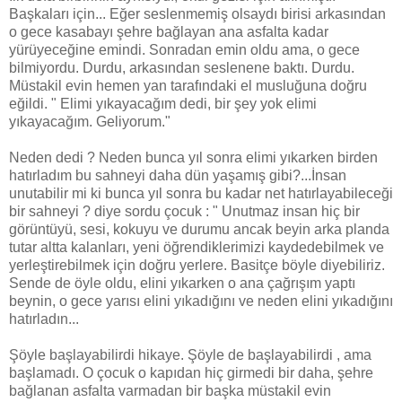
Başkaları için... Eğer seslenmemiş olsaydı birisi arkasından
o gece kasabayı şehre bağlayan ana asfalta kadar
yürüyeceğine emindi. Sonradan emin oldu ama, o gece
bilmiyordu. Durdu, arkasından seslenene baktı. Durdu.
Müstakil evin hemen yan tarafındaki el musluğuna doğru
eğildi. " Elimi yıkayacağım dedi, bir şey yok elimi
yıkayacağım. Geliyorum."
Neden dedi ? Neden bunca yıl sonra elimi yıkarken birden
hatırladım bu sahneyi daha dün yaşamış gibi?...İnsan
unutabilir mi ki bunca yıl sonra bu kadar net hatırlayabileceği
bir sahneyi ? diye sordu çocuk : " Unutmaz insan hiç bir
görüntüyü, sesi, kokuyu ve durumu ancak beyin arka planda
tutar altta kalanları, yeni öğrendiklerimizi kaydedebilmek ve
yerleştirebilmek için doğru yerlere. Basitçe böyle diyebiliriz.
Sende de öyle oldu, elini yıkarken o ana çağrışım yaptı
beynin, o gece yarısı elini yıkadığını ve neden elini yıkadığını
hatırladın...
Şöyle başlayabilirdi hikaye. Şöyle de başlayabilirdi , ama
başlamadı. O çocuk o kapıdan hiç girmedi bir daha, şehre
bağlanan asfalta varmadan bir başka müstakil evin