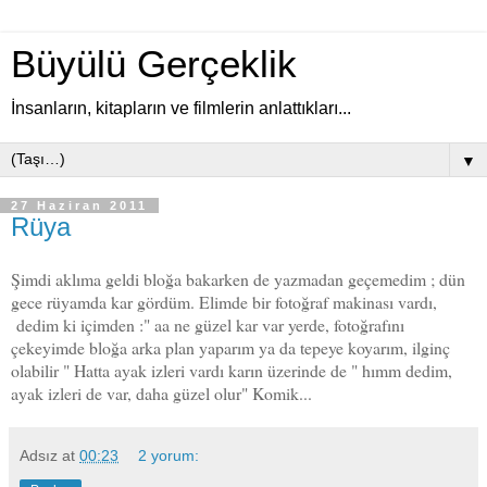
Büyülü Gerçeklik
İnsanların, kitapların ve filmlerin anlattıkları...
▼
27 Haziran 2011
Rüya
Şimdi aklıma geldi bloğa bakarken de yazmadan geçemedim ; dün
gece rüyamda kar gördüm. Elimde bir fotoğraf makinası vardı,
dedim ki içimden :" aa ne güzel kar var yerde, fotoğrafını
çekeyimde bloğa arka plan yaparım ya da tepeye koyarım, ilginç
olabilir " Hatta ayak izleri vardı karın üzerinde de " hımm dedim,
ayak izleri de var, daha güzel olur" Komik...
Adsız
at
00:23
2 yorum: