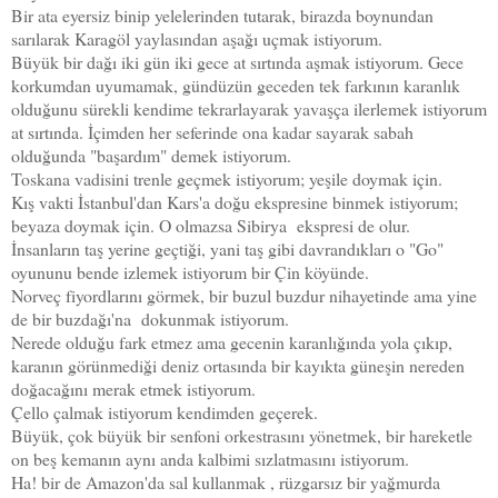
Bir ata eyersiz binip yelelerinden tutarak, birazda boynundan
sarılarak Karagöl yaylasından aşağı uçmak istiyorum.
Büyük bir dağı iki gün iki gece at sırtında aşmak istiyorum. Gece
korkumdan uyumamak, gündüzün geceden tek farkının karanlık
olduğunu sürekli kendime tekrarlayarak yavaşça ilerlemek istiyorum
at sırtında. İçimden her seferinde ona kadar sayarak sabah
olduğunda "başardım" demek istiyorum.
Toskana vadisini trenle geçmek istiyorum; yeşile doymak için.
Kış vakti İstanbul'dan Kars'a doğu ekspresine binmek istiyorum;
beyaza doymak için. O olmazsa Sibirya ekspresi de olur.
İnsanların taş yerine geçtiği, yani taş gibi davrandıkları o "Go"
oyununu bende izlemek istiyorum bir Çin köyünde.
Norveç fiyordlarını görmek, bir buzul buzdur nihayetinde ama yine
de bir buzdağı'na dokunmak istiyorum.
Nerede olduğu fark etmez ama gecenin karanlığında yola çıkıp,
karanın görünmediği deniz ortasında bir kayıkta güneşin nereden
doğacağını merak etmek istiyorum.
Çello çalmak istiyorum kendimden geçerek.
Büyük, çok büyük bir senfoni orkestrasını yönetmek, bir hareketle
on beş kemanın aynı anda kalbimi sızlatmasını istiyorum.
Ha! bir de Amazon'da sal kullanmak , r
üzgarsız bir yağmurda