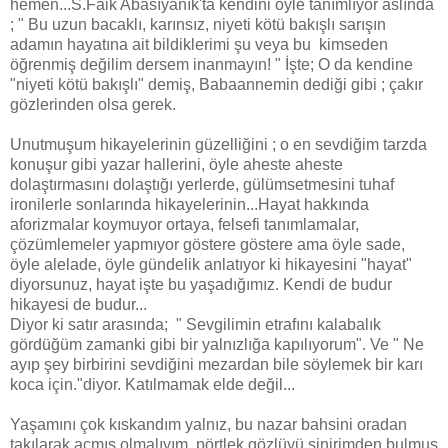
hemen...S.Faik Abasıyanık'ta kendini öyle tanımlıyor aslında
; " Bu uzun bacaklı, karınsız, niyeti kötü bakışlı sarışın
adamın hayatına ait bildiklerimi şu veya bu kimseden
öğrenmiş değilim dersem inanmayın! " İşte; O da kendine
"niyeti kötü bakışlı" demiş, Babaannemin dediği gibi ; çakır
gözlerinden olsa gerek.
Unutmuşum hikayelerinin güzelliğini ; o en sevdiğim tarzda
konuşur gibi yazar hallerini, öyle aheste aheste
dolaştırmasını dolaştığı yerlerde, gülümsetmesini tuhaf
ironilerle sonlarında hikayelerinin...Hayat hakkında
aforizmalar koymuyor ortaya, felsefi tanımlamalar,
çözümlemeler yapmıyor göstere göstere ama öyle sade,
öyle alelade, öyle gündelik anlatıyor ki hikayesini "hayat"
diyorsunuz, hayat işte bu yaşadığımız. Kendi de budur
hikayesi de budur...
Diyor ki satır arasında; " Sevgilimin etrafını kalabalık
gördüğüm zamanki gibi bir yalnızlığa kapılıyorum". Ve " Ne
ayıp şey birbirini sevdiğini mezardan bile söylemek bir karı
koca için."diyor. Katılmamak elde değil...
Yaşamını çok kıskandım yalnız, bu nazar bahsini oradan
takılarak açmış olmalıyım, pörtlek gözlüyü sinirimden bulmuş