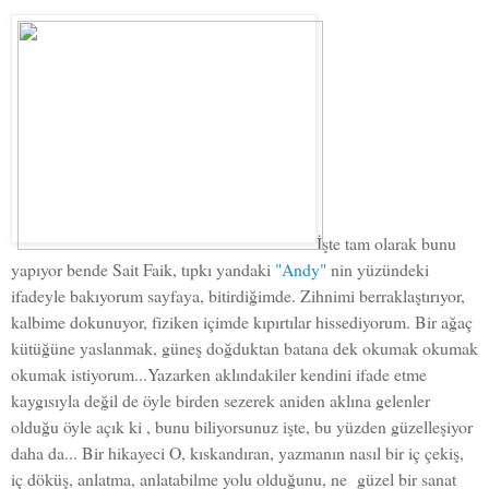
İşte tam olarak bunu
yapıyor bende Sait Faik, tıpkı yandaki
"Andy"
nin yüzündeki
ifadeyle bakıyorum sayfaya, bitirdiğimde. Zihnimi berraklaştırıyor,
kalbime dokunuyor, fiziken içimde kıpırtılar hissediyorum. Bir ağaç
kütüğüne yaslanmak, güneş doğduktan batana dek okumak okumak
okumak istiyorum...Yazarken aklındakiler kendini ifade etme
kaygısıyla değil de öyle birden sezerek aniden aklına gelenler
olduğu öyle açık ki , bunu biliyorsunuz işte, bu yüzden güzelleşiyor
daha da... Bir hikayeci O, kıskandıran, yazmanın nasıl bir iç çekiş,
iç döküş, anlatma, anlatabilme yolu olduğunu, ne güzel bir sanat