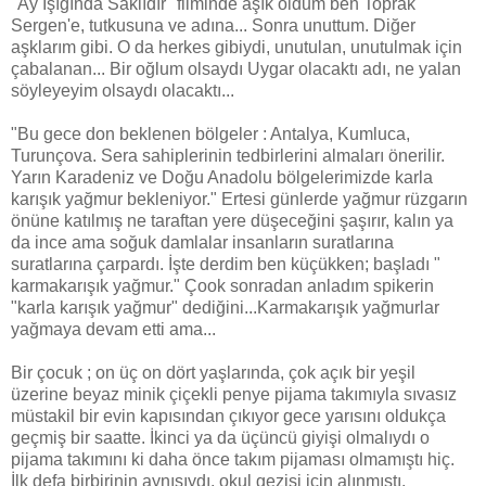
"Ay Işığında Saklıdır" filminde aşık oldum ben Toprak
Sergen'e, tutkusuna ve adına... Sonra unuttum. Diğer
aşklarım gibi. O da herkes gibiydi, unutulan, unutulmak için
çabalanan... Bir oğlum olsaydı Uygar olacaktı adı, ne yalan
söyleyeyim olsaydı olacaktı...
"Bu gece don beklenen bölgeler : Antalya, Kumluca,
Turunçova. Sera sahiplerinin tedbirlerini almaları önerilir.
Yarın Karadeniz ve Doğu Anadolu bölgelerimizde karla
karışık yağmur bekleniyor." Ertesi günlerde yağmur rüzgarın
önüne katılmış ne taraftan yere düşeceğini şaşırır, kalın ya
da ince ama soğuk damlalar insanların suratlarına
suratlarına çarpardı. İşte derdim ben küçükken; başladı "
karmakarışık yağmur." Çook sonradan anladım spikerin
"karla karışık yağmur" dediğini...Karmakarışık yağmurlar
yağmaya devam etti ama...
Bir çocuk ; on üç on dört yaşlarında, çok açık bir yeşil
üzerine beyaz minik çiçekli penye pijama takımıyla sıvasız
müstakil bir evin kapısından çıkıyor gece yarısını oldukça
geçmiş bir saatte. İkinci ya da üçüncü giyişi olmalıydı o
pijama takımını ki daha önce takım pijaması olmamıştı hiç.
İlk defa birbirinin aynısıydı, okul gezisi için alınmıştı.