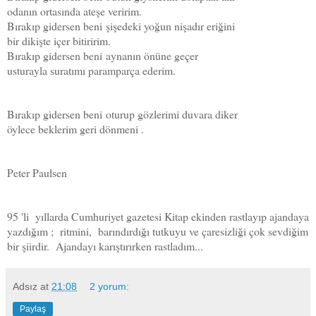
odanın ortasında ateşe veririm.
Bırakıp gidersen beni
şişedeki yoğun nişadır eriğini
bir dikişte içer bitiririm.
Bırakıp gidersen beni
aynanın önüne geçer
usturayla suratımı paramparça ederim.
Bırakıp gidersen beni
oturup gözlerimi duvara diker
öylece beklerim geri dönmeni .
Peter Paulsen
95 'li yıllarda Cumhuriyet gazetesi Kitap ekinden rastlayıp ajandaya
yazdığım ; ritmini, barındırdığı tutkuyu ve çaresizliği çok sevdiğim
bir şiirdir. Ajandayı karıştırırken rastladım...
Adsız
at
21:08
2 yorum:
Paylaş