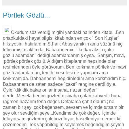
Pörtlek Gözlü...
Okudum söz verdiğim gibi yandaki halinden kitabı...Ben
ortaokuldaki hayat bilgisi kitabından en çok " Son Kuşlar"
hikayesini hatırlardım S.Faik Abasıyanık'ın ama yüzünü hiç
tutmamışım aklımda. Babaannemin " korkacaksın çakır
gözlü adamdan" dediği adamlardanmış oysa. Sarışın, mavi,
pörtlek pörtlek gözlü. Aldığım kitaplarının hepsinde olan
resimlerinden öyle görüyorum. Ben korkmam pörtlek ve mavi
gözlü adamlardan, tercih meselesi de yapmam ama
korkmam da. Babaannemi hep dinledim ama korkmadım hiç.
Babaannem de zaten sadece "çakır" rengine derdi öyle.
Öyle "dik dik bakar onlar insana, nazarı değer"
derdi...Mesela benim gözlerim siyaha çalan kahvedir buna
rağmen nazarım fena değer. Defalarca şahit oldum ; ne
zaman bir şeyi çok beğensem, sevsem ve içimde tutsam bir
şey olur sevdiğim şeye...Kendime de çok değer. İçimde
tutuyorsam gözlerim çok bozuluyor, hasetleniyor demek ki,
çözemedim. Tek yapabildiğim söylemek beğendiğim şeyleri