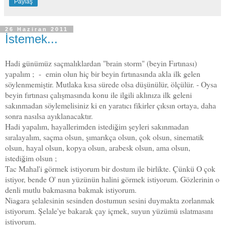
Paylaş
26 Haziran 2011
İstemek...
Hadi günümüz saçmalıklardan "brain storm" (beyin Fırtınası)
yapalım ; - emin olun hiç bir beyin fırtınasında akla ilk gelen
söylenmemiştir. Mutlaka kısa sürede olsa düşünülür, ölçülür. - Oysa
beyin fırtınası çalışmasında konu ile ilgili aklınıza ilk geleni
sakınmadan söylemelisiniz ki en yaratıcı fikirler çıksın ortaya, daha
sonra nasılsa ayıklanacaktır.
Hadi yapalım, hayallerimden istediğim şeyleri sakınmadan
sıralayalım, saçma olsun, şımarıkça olsun, çok olsun, sinematik
olsun, hayal olsun, kopya olsun, arabesk olsun, ama olsun,
istediğim olsun ;
Tac Mahal'i görmek istiyorum bir dostum ile birlikte. Çünkü O çok
istiyor, bende O' nun yüzünün halini görmek istiyorum. Gözlerinin o
denli mutlu bakmasına bakmak istiyorum.
Niagara şelalesinin sesinden dostumun sesini duymakta zorlanmak
istiyorum. Şelale'ye bakarak çay içmek, suyun yüzümü ıslatmasını
istiyorum.