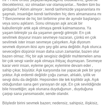
ölecekleriniz, siz olmadan var olamayanlar... Neden tüm bu
girdaplar? Aklım almıyor ; kendi tarihimizde yaşananlara mı
şaşmalı, insanlığın kendi tarihinden hiç ders almamasına mı
? Benzemese de hiç biri birbirine yine de aynıdır başlangıcı
veya sonu aşkların. Sonu olmayan aşk ancak bir
kabulleniştir artık aşık olmaya gerek kalmamasına. Ya
yaşam bitmiştir ya da yaşamın gereği gitmiştir. En çok
sevilmek doyurur insanı sevmeye nazaran, çünkü en çok
sevilmek ister insan sevmeye çalışırken. Aşk diyorum
sevmek diyorum ikisi aynı şey gibi ama değildir. Aşık olunca
seveceğini düşünür insan daha uzun zamanlar, bazen olur
bazen olmaz. Hiç bir aşk sevgisiz değildir muhtemelen ama
bir çok sevgi vardır aşık olmaya ihtiyaç duymayan. Sevmeye
karar verir insan, eyleme geçer, eylemine devam eder ,
sahip çıkar, büyütür. Aşk karşısında ise yapacak pek bir şeyi
yoktur. Aşk erdemli değildir çoğu zaman, ahlaklı, iyilik ve
sevgi dolu da değildir. Hepsinden öte tek kişiliktir aşk. Aşık
olduğundan sana geri yansıyan dır aşk. En çok sevildiğinde
bile hissettiğin; aşık olunana duyduğunun , duyduğuna
çarpıp sana yansımasıdır, sende olandır.
Böyledir birini sevmek bazen; nedensiz, sahipsiz, ilişkisiz,