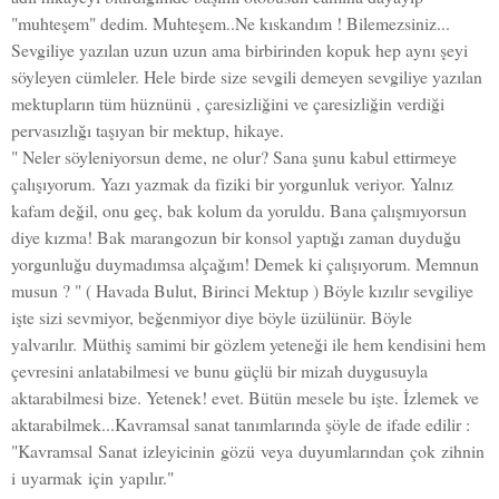
"muhteşem" dedim. Muhteşem..Ne kıskandım ! Bilemezsiniz...
Sevgiliye yazılan uzun uzun ama birbirinden kopuk hep aynı şeyi
söyleyen cümleler. Hele birde size sevgili demeyen sevgiliye yazılan
mektupların tüm hüznünü , çaresizliğini ve çaresizliğin verdiği
pervasızlığı taşıyan bir mektup, hikaye.
" Neler söyleniyorsun deme, ne olur? Sana şunu kabul ettirmeye
çalışıyorum. Yazı yazmak da fiziki bir yorgunluk veriyor. Yalnız
kafam değil, onu geç, bak kolum da yoruldu. Bana çalışmıyorsun
diye kızma! Bak marangozun bir konsol yaptığı zaman duyduğu
yorgunluğu duymadımsa alçağım! Demek ki çalışıyorum. Memnun
musun ? " ( Havada Bulut, Birinci Mektup ) Böyle kızılır sevgiliye
işte sizi sevmiyor, beğenmiyor diye böyle üzülünür. Böyle
yalvarılır.
Müthiş samimi bir gözlem yeteneği ile hem kendisini hem
çevresini anlatabilmesi ve bunu güçlü bir mizah duygusuyla
aktarabilmesi bize. Yetenek! evet. Bütün mesele bu işte. İzlemek ve
aktarabilmek...Kavramsal sanat tanımlarında şöyle de ifade edilir :
"
Kavramsal
Sanat
izleyicinin
gözü
veya
duyumlarından
çok
zihnin
i
uyarmak
için
yapılır."