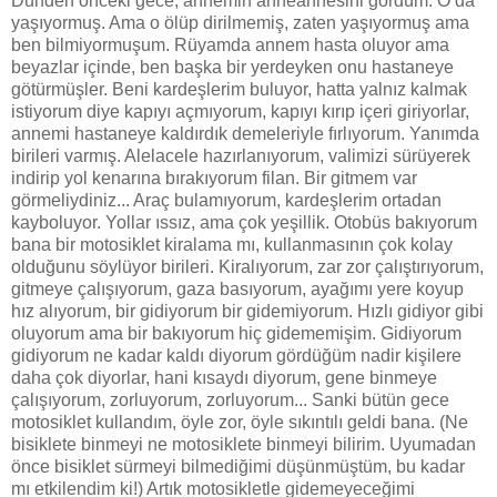
Dünden önceki gece, annemin anneannesini gördüm. O da
yaşıyormuş. Ama o ölüp dirilmemiş, zaten yaşıyormuş ama
ben bilmiyormuşum. Rüyamda annem hasta oluyor ama
beyazlar içinde, ben başka bir yerdeyken onu hastaneye
götürmüşler. Beni kardeşlerim buluyor, hatta yalnız kalmak
istiyorum diye kapıyı açmıyorum, kapıyı kırıp içeri giriyorlar,
annemi hastaneye kaldırdık demeleriyle fırlıyorum. Yanımda
birileri varmış. Alelacele hazırlanıyorum, valimizi sürüyerek
indirip yol kenarına bırakıyorum filan. Bir gitmem var
görmeliydiniz... Araç bulamıyorum, kardeşlerim ortadan
kayboluyor. Yollar ıssız, ama çok yeşillik. Otobüs bakıyorum
bana bir motosiklet kiralama mı, kullanmasının çok kolay
olduğunu söylüyor birileri. Kiralıyorum, zar zor çalıştırıyorum,
gitmeye çalışıyorum, gaza basıyorum, ayağımı yere koyup
hız alıyorum, bir gidiyorum bir gidemiyorum. Hızlı gidiyor gibi
oluyorum ama bir bakıyorum hiç gidememişim. Gidiyorum
gidiyorum ne kadar kaldı diyorum gördüğüm nadir kişilere
daha çok diyorlar, hani kısaydı diyorum, gene binmeye
çalışıyorum, zorluyorum, zorluyorum... Sanki bütün gece
motosiklet kullandım, öyle zor, öyle sıkıntılı geldi bana. (Ne
bisiklete binmeyi ne motosiklete binmeyi bilirim. Uyumadan
önce bisiklet sürmeyi bilmediğimi düşünmüştüm, bu kadar
mı etkilendim ki!) Artık motosikletle gidemeyeceğimi