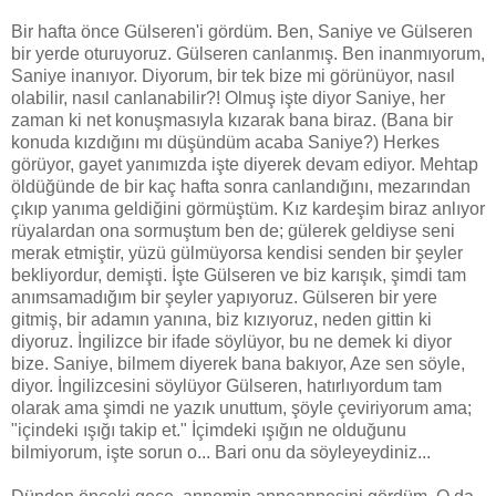
Bir hafta önce Gülseren'i gördüm. Ben, Saniye ve Gülseren
bir yerde oturuyoruz. Gülseren canlanmış. Ben inanmıyorum,
Saniye inanıyor. Diyorum, bir tek bize mi görünüyor, nasıl
olabilir, nasıl canlanabilir?! Olmuş işte diyor Saniye, her
zaman ki net konuşmasıyla kızarak bana biraz. (Bana bir
konuda kızdığını mı düşündüm acaba Saniye?) Herkes
görüyor, gayet yanımızda işte diyerek devam ediyor. Mehtap
öldüğünde de bir kaç hafta sonra canlandığını, mezarından
çıkıp yanıma geldiğini görmüştüm. Kız kardeşim biraz anlıyor
rüyalardan ona sormuştum ben de; gülerek geldiyse seni
merak etmiştir, yüzü gülmüyorsa kendisi senden bir şeyler
bekliyordur, demişti. İşte Gülseren ve biz karışık, şimdi tam
anımsamadığım bir şeyler yapıyoruz. Gülseren bir yere
gitmiş, bir adamın yanına, biz kızıyoruz, neden gittin ki
diyoruz. İngilizce bir ifade söylüyor, bu ne demek ki diyor
bize. Saniye, bilmem diyerek bana bakıyor, Aze sen söyle,
diyor. İngilizcesini söylüyor Gülseren, hatırlıyordum tam
olarak ama şimdi ne yazık unuttum, şöyle çeviriyorum ama;
"içindeki ışığı takip et." İçimdeki ışığın ne olduğunu
bilmiyorum, işte sorun o... Bari onu da söyleyeydiniz...