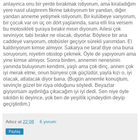
anlayınca onu bir yerde bırakmak istiyorum, ama kiraladığım
yere nasıl ulaştırırım fikrine takılıyorum bir yandan, diğer
yandan anneme yetişmek istiyorum. Bir kulübeye varıyorum,
bir çocuk var on üç on dört yaşlarında, sana elli lira versem
bu motosikleti şuraya bırakır mısın diyorum. Ailesi çok
seviniyor, tabi bırakır ne olacak, diyorlar. Böylece bir ana
caddeye varıyorum, otobüsler geçiyor sürekli yanımdan. El
kaldırıyorum kimse almıyor. Sakarya ne taraf diye ona buna
soruyorum, niyetim otostop çekmek. Öyle de yapıyorum ama
yine kimse almıyor. Sonra birden, annemin nenesinin
yanında buluyorum kendimi, yaşlı ama çok dinç, annen çok
iyi merak etme, onun bünyesi çok güçlüdür, yayla kızı o, iyi
olacak, atlatacak diyor bana. (Bugün annemle konuştum,
sevinçle güzel bir rüya olduğunu söyledi. Beyazlar
giyiyorsam aydınlığa çıkacağım iyi iyi dedi. Sen niye öyle
sıkıldın ki deyince, yok ben de yeşillik içindeydim deyip
geçiştirdim.)
Adsız
at
22:08
6 yorum:
Paylaş