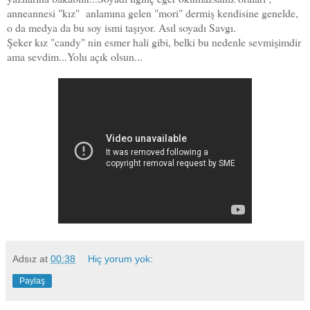
anneannesi "kız" anlamına gelen "mori" dermiş kendisine genelde,
o da medya da bu soy ismi taşıyor. Asıl soyadı Savgı.
Şeker kız "candy" nin esmer hali gibi, belki bu nedenle sevmişimdir
ama sevdim...Yolu açık olsun...
Adsız
at
00:38
Hiç yorum yok:
Paylaş