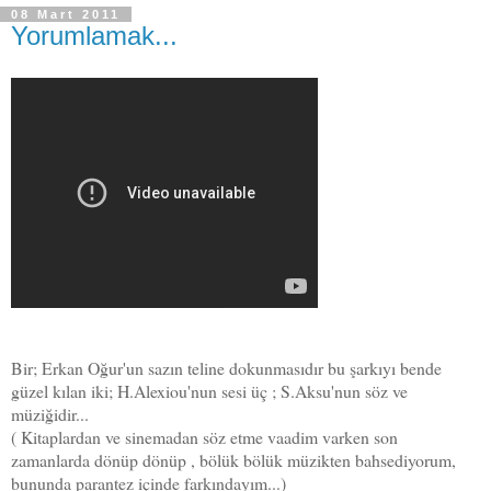
08 Mart 2011
Yorumlamak...
Bir; Erkan Oğur'un sazın teline dokunmasıdır bu şarkıyı bende
güzel kılan iki; H.Alexiou'nun sesi üç ; S.Aksu'nun söz ve
müziğidir...
( Kitaplardan ve sinemadan söz etme vaadim varken son
zamanlarda dönüp dönüp , bölük bölük müzikten bahsediyorum,
bununda parantez içinde farkındayım...)