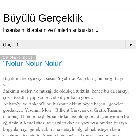
Büyülü Gerçeklik
İnsanların, kitapların ve filmlerin anlattıkları...
▼
16 Mart 2011
"Nolur Nolur Nolur"
Bayıldım ben şarkıya, sese...Siyahi ve Arap karışımı bir gırtlağı
var...
Şarkının sözleri ve müziği de oldukça tutkulu, bence bu da şarkıyı
çok hissedilir yapıyor, güzel kılıyor bana göre...
Ankara'yı ve Ankara'lıları kıskanır oldum böyle başarılı gençler
gördükçe...Yasemin Mori, Bilkent Üniversitesi Grafik Tasarım
okumuş, klibinin hoşluğuna bir katkısı olduğunu düşünüyorum bu
eğitiminin.Kendi sitesi ve yazıları da var, yazılmışı oradan buraya
kopyalamaya gerek yok, daha detaylı bilgi almak isteyen kendi
yazılarına bakabilir...Soyadı ilginç eğer okumazsanız oraları ;