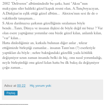
2002 "Deliveren" albümündedir bu şarkı, hani "Aksu"'nun
makyajını siler haldeki güzel kapak resmi olan, A.Tunçboyacıyan,
A.Dinkjian'ın eşlik ettiği güzel albüm... Alexiou'nun sesi ile de o
vakitlerdir tanışmam...
S.Aksu darılmazsa şarkının güzelliğinin sıralaması böyle
bende...Tanrı, D
ünya ve insanın ilişkisi de böyle değil mi biraz ? Var
olan esere yaptığımız yorumlar onu bizde güzel kılan, anlamlı kılan,
"var" kılan...
Hatta dinlediğimiz an, katkıda bulunan diğer anlar , tekrar
ettiğimizde birleştiği zamanlar... insanın Tanrı'nın (?) eserleriyle
yaptıkları da böyle ; nehre baktığındaki güzellik yada kötülük
değişmiyor uzun zaman insanda belki de hiç, onu nasıl yorumladığı,
neyle birleştirdiği onu güzel kılan hatta bu ilk bakış da değişmiyor
çoğu zaman...
Adsız
at
00:22
Hiç yorum yok:
Paylaş