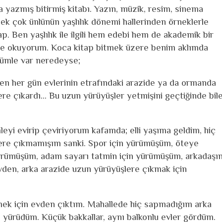
da yazmış bitirmiş kitabı. Yazın, müzik, resim, sinema
k çok ünlünün yaşlılık dönemi hallerinden örneklerle
ap. Ben yaşlılık ile ilgili hem edebi hem de akademik bir
e okuyorum. Koca kitap bitmek üzere benim aklımda
 cümle var neredeyse;
men her gün evlerinin etrafındaki arazide ya da ormanda
re çıkardı... Bu uzun yürüyüşler yetmişini geçtiğinde bil
leyi evirip çeviriyorum kafamda; elli yaşıma geldim, hiç
ere çıkmamışım sanki. Spor için yürümüşüm, öteye
ürümüşüm, adam sayarı tatmin için yürümüşüm, arkadaşı
den, arka arazide uzun yürüyüşlere çıkmak için
tmek için evden çıktım. Mahallede hiç sapmadığım arka
yürüdüm. Küçük bakkallar, aynı balkonlu evler gördüm.