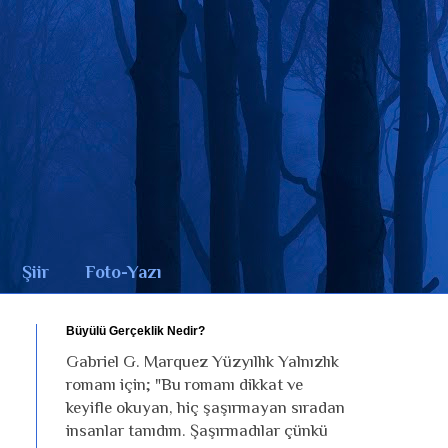
Şiir
Foto-Yazı
Büyülü Gerçeklik Nedir?
Gabriel G. Marquez Yüzyıllık Yalnızlık
romanı için; "Bu romanı dikkat ve
keyifle okuyan, hiç şaşırmayan sıradan
m
insanlar tanıdım. Şaşırmadılar çünkü