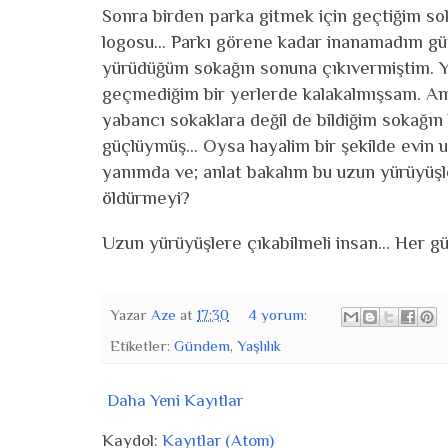
Sonra birden parka gitmek için geçtiğim sok
logosu... Parkı görene kadar inanamadım g
yürüdüğüm sokağın sonuna çıkıvermiştim. Yö
geçmediğim bir yerlerde kalakalmışsam. A
yabancı sokaklara değil de bildiğim sokağın
güçlüymüş... Oysa hayalim bir şekilde evin
yanımda ve; anlat bakalım bu uzun yürüyüşl
öldürmeyi?
Uzun yürüyüşlere çıkabilmeli insan... Her gü
Yazar
Aze
at
17:30
4 yorum:
Etiketler:
Gündem
,
Yaşlılık
Daha Yeni Kayıtlar
Kaydol:
Kayıtlar (Atom)