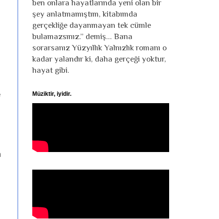
ben onlara hayatlarında yeni olan bir
şey anlatmamıştım, kitabımda
gerçekliğe dayanmayan tek cümle
bulamazsınız.” demiş... Bana
sorarsanız Yüzyıllık Yalnızlık romanı o
kadar yalandır ki, daha gerçeği yoktur,
hayat gibi.
e
Müziktir, iyidir.
n