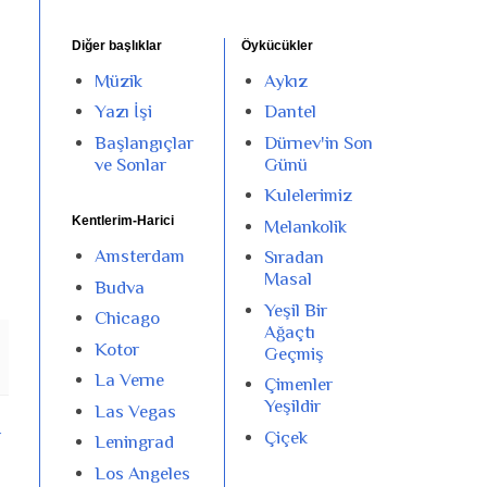
Diğer başlıklar
Öykücükler
Müzik
Aykız
Yazı İşi
Dantel
Başlangıçlar
Dürnev'in Son
ve Sonlar
Günü
Kulelerimiz
Kentlerim-Harici
Melankolik
Amsterdam
Sıradan
Masal
Budva
Yeşil Bir
Chicago
Ağaçtı
Kotor
Geçmiş
La Verne
Çimenler
Yeşildir
Las Vegas
r
Çiçek
Leningrad
Los Angeles