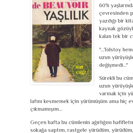
60'lı yaşların
çevresinden pe
yazdığı bir kit
kaynak gözüyl
kalan tek bir
"...Tolstoy he
uzun yürüyüşle
değişmedi..."
Sürekli bu cüm
uzun yürüyüşl
varmak için y
lafını kesmemek için yürümüşüm ama hiç ev
çıkmamışım...
Geçen hafta bu cümlenin ağırlığını hafifle
sokağa saptım, rastgele yürüdüm, yürüdüm, 