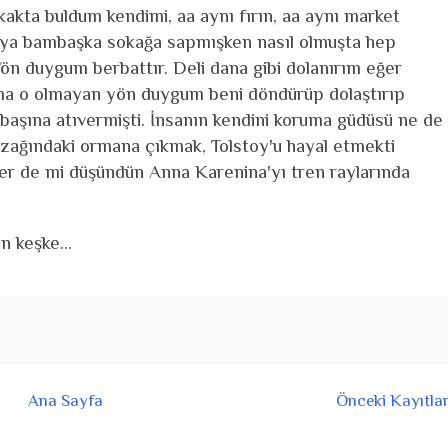
akta buldum kendimi, aa aynı fırın, aa aynı market
üya bambaşka sokağa sapmışken nasıl olmuşta hep
n duygum berbattır. Deli dana gibi dolanırım eğer
ma o olmayan yön duygum beni döndürüp dolaştırıp
 başına atıvermişti. İnsanın kendini koruma güdüsü ne de
 uzağındaki ormana çıkmak, Tolstoy'u hayal etmekti
er de mi düşündün Anna Karenina'yı tren raylarında
n keşke...
Ana Sayfa
Önceki Kayıtla