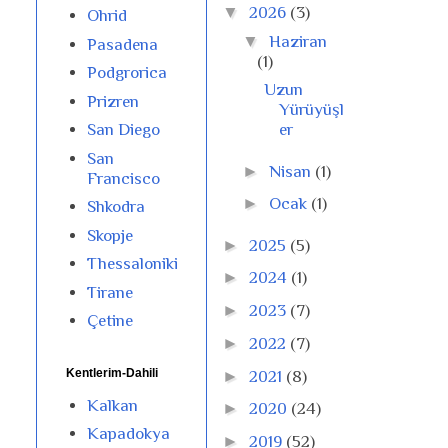
▼
2026
(3)
Ohrid
▼
Haziran
Pasadena
(1)
Podgrorica
Uzun
Prizren
Yürüyüşl
San Diego
er
San
►
Nisan
(1)
Francisco
►
Ocak
(1)
Shkodra
Skopje
►
2025
(5)
Thessaloniki
►
2024
(1)
Tirane
►
2023
(7)
Çetine
►
2022
(7)
Kentlerim-Dahili
►
2021
(8)
Kalkan
►
2020
(24)
Kapadokya
►
2019
(52)