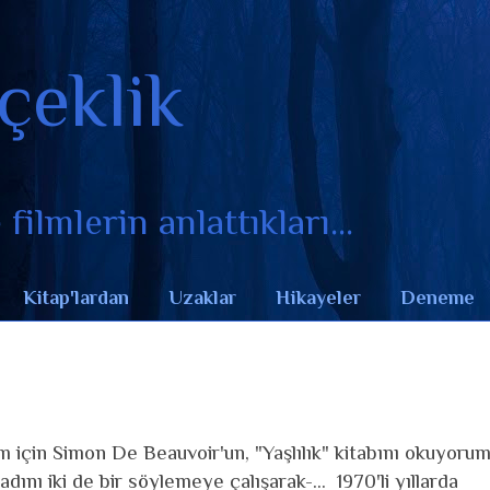
çeklik
filmlerin anlattıkları...
Kitap'lardan
Uzaklar
Hikayeler
Deneme
 için Simon De Beauvoir'un, "Yaşlılık" kitabını okuyoru
dını iki de bir söylemeye çalışarak-... 1970'li yıllarda