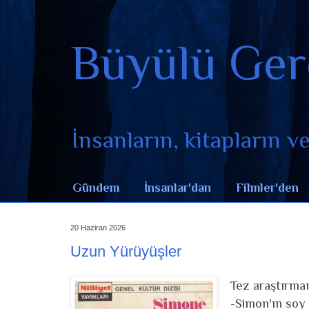
Büyülü Ger
İnsanların, kitapların ve 
Gündem
İnsanlar'dan
Filmler'den
20 Haziran 2026
Uzun Yürüyüşler
Tez araştırmam
-Simon'ın soy a