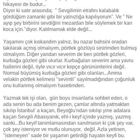
hikayesi de budur...
Diyor ki satır arasında; " Sevgilimin etrafını kalabalık
gördüğüm zamanki gibi bir yalnızlığa kapılıyorum". Ve " Ne
ayıp şey birbirini sevdiğini mezardan bile söylemek bir karı
koca için."diyor. Katılmamak elde değil...
Yaşamını çok kıskandım yalnız, bu nazar bahsini oradan
takılarak açmış olmalıyım, pörtlek gözlüyü sinirimden bulmuş
olmalıyım. Diğer yandan severim de ben pörtlek gözleri,
kurbağa gözleri gibi olurlar. Kurbağaları severim ama yavru
hallerini değil, öyle vıcır vıcır kepçe görünümlerini değil.
Normal büyümüş kurbağa gözleri gibi olanları...Amma
velakin pörtlek kelimesi "sevimli" sayılmadığından çoğunluk
onu kullanmış olmalıyım hasetimden.
Yazmak tek işi olan, gün boyu insanlarla sohbet eden, o
ada senin bu ada benim gezen, çamlar altında yatmaktan
sıkılıp İstanbul' a kaçan, Beyoğlu'ndan sıkılıp yine adalara
kaçan Sevgili Abasıyanık, ehl-i keyf içinde yazmış, yazmış
sanki...Bu keyif tanımlamasından sanılmasın ki çok şey var,
çok şey isteniyor ve mutlu olunuyor, değil. Azla yetinen,
"istemeyen" sade bir yaşamın getirdiği hayatın keyfi bu.