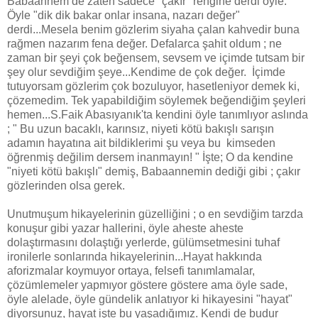
Babaannem de zaten sadece "çakır" rengine derdi öyle.
Öyle "dik dik bakar onlar insana, nazarı değer"
derdi...Mesela benim gözlerim siyaha çalan kahvedir buna
rağmen nazarım fena değer. Defalarca şahit oldum ; ne
zaman bir şeyi çok beğensem, sevsem ve içimde tutsam bir
şey olur sevdiğim şeye...Kendime de çok değer. İçimde
tutuyorsam gözlerim çok bozuluyor, hasetleniyor demek ki,
çözemedim. Tek yapabildiğim söylemek beğendiğim şeyleri
hemen...S.Faik Abasıyanık'ta kendini öyle tanımlıyor aslında
; " Bu uzun bacaklı, karınsız, niyeti kötü bakışlı sarışın
adamın hayatına ait bildiklerimi şu veya bu kimseden
öğrenmiş değilim dersem inanmayın! " İşte; O da kendine
"niyeti kötü bakışlı" demiş, Babaannemin dediği gibi ; çakır
gözlerinden olsa gerek.
Unutmuşum hikayelerinin güzelliğini ; o en sevdiğim tarzda
konuşur gibi yazar hallerini, öyle aheste aheste
dolaştırmasını dolaştığı yerlerde, gülümsetmesini tuhaf
ironilerle sonlarında hikayelerinin...Hayat hakkında
aforizmalar koymuyor ortaya, felsefi tanımlamalar,
çözümlemeler yapmıyor göstere göstere ama öyle sade,
öyle alelade, öyle gündelik anlatıyor ki hikayesini "hayat"
diyorsunuz, hayat işte bu yaşadığımız. Kendi de budur