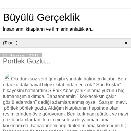
Büyülü Gerçeklik
İnsanların, kitapların ve filmlerin anlattıkları...
▼
11 Haziran 2011
Pörtlek Gözlü...
Okudum söz verdiğim gibi yandaki halinden kitabı...Ben
ortaokuldaki hayat bilgisi kitabından en çok " Son Kuşlar"
hikayesini hatırlardım S.Faik Abasıyanık'ın ama yüzünü hiç
tutmamışım aklımda. Babaannemin " korkacaksın çakır
gözlü adamdan" dediği adamlardanmış oysa. Sarışın, mavi,
pörtlek pörtlek gözlü. Aldığım kitaplarının hepsinde olan
resimlerinden öyle görüyorum. Ben korkmam pörtlek ve mavi
gözlü adamlardan, tercih meselesi de yapmam ama
korkmam da. Babaannemi hep dinledim ama korkmadım hiç.