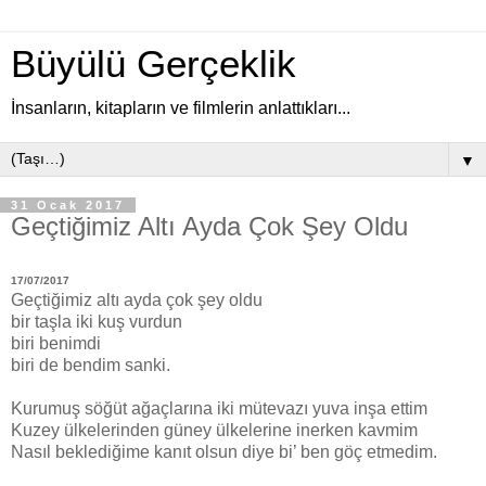
Büyülü Gerçeklik
İnsanların, kitapların ve filmlerin anlattıkları...
▼
31 Ocak 2017
Geçtiğimiz Altı Ayda Çok Şey Oldu
17/07/2017
Geçtiğimiz altı ayda çok şey oldu
bir taşla iki kuş vurdun
biri benimdi
biri de bendim sanki.
Kurumuş söğüt ağaçlarına iki mütevazı yuva inşa ettim
Kuzey ülkelerinden güney ülkelerine inerken kavmim
Nasıl beklediğime kanıt olsun diye bi’ ben göç etmedim.