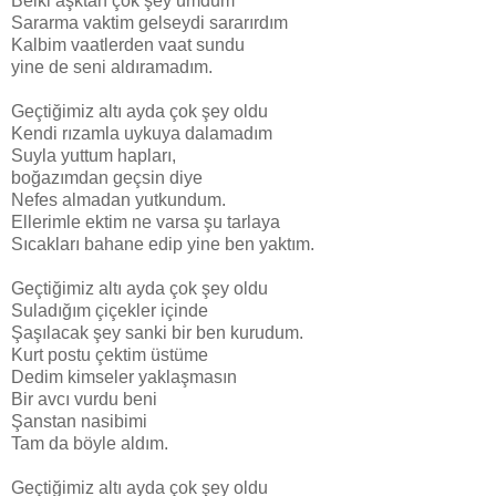
Belki aşktan çok şey umdum
Sararma vaktim gelseydi sararırdım
Kalbim vaatlerden vaat sundu
yine de seni aldıramadım.
Geçtiğimiz altı ayda çok şey oldu
Kendi rızamla uykuya dalamadım
Suyla yuttum hapları,
boğazımdan geçsin diye
Nefes almadan yutkundum.
Ellerimle ektim ne varsa şu tarlaya
Sıcakları bahane edip yine ben yaktım.
Geçtiğimiz altı ayda çok şey oldu
Suladığım çiçekler içinde
Şaşılacak şey sanki bir ben kurudum.
Kurt postu çektim üstüme
Dedim kimseler yaklaşmasın
Bir avcı vurdu beni
Şanstan nasibimi
Tam da böyle aldım.
Geçtiğimiz altı ayda çok şey oldu