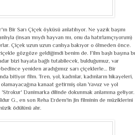
ar'ın Bir Sarı Çiçek öyküsü anlatılıyor. Ne yazık başını
nlıyla (insan mıydı hayvan mı, onu da hatırlamçıyorum)
orlar. Çiçek uzun uzun canlıya bakıyor o ölmeden önce.
 çiçekle gözgöze geldiğimdi benim de. Film başlı başına b
r bizi hayata bağlı tutabilecek, bulduğumuz, var
bedince yeniden aradığımız sarı çiçeklerle... Bir
a bitiyor film. Tren, yol, kadınlar, kadınların hikayeleri,
e olamayacağına kanaat getirmiş olan Yavuz ve yol
.. 'Strokur' Danimarka dilinde dokunmak anlamına geliyor.
r G., en son Reha Erdem'in Jin filminin de müziklerini
üzik ödülünü alır.