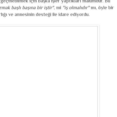
a geçinebilmek için başka işler yaptıkları malumdur. Bu
mak başlı başına bir iştir"
, mi
"iş olmalıdır"
mı, öyle bir
rlığı ve annesinin desteği ile idare ediyordu.