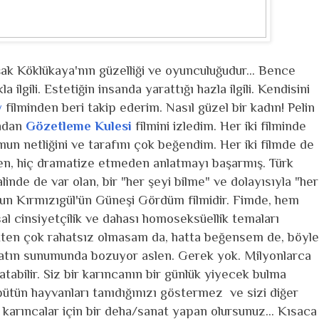
 Köklükaya'nın güzelliği ve oyunculuğudur... Bence
 ilgili. Estetiğin insanda yarattığı hazla ilgili. Kendisini
y
filminden beri takip ederim. Nasıl güzel bir kadın! Pelin
ından
Gözetleme Kulesi
filmini izledim. Her iki filminde
mun netliğini ve tarafını çok beğendim. Her iki filmde de
men, hiç dramatize etmeden anlatmayı başarmış. Türk
nde de var olan, bir "her şeyi bilme" ve dolayısıyla "her
hsun Kırmızıgül'ün Güneşi Gördüm filmidir. Fimde, hem
l cinsiyetçilik ve dahası homoseksüellik temaları
ekten çok rahatsız olmasam da, hatta beğensem de, böyle
anatın sunumunda bozuyor aslen. Gerek yok. Milyonlarca
atabilir. Siz bir karıncanın bir günlük yiyecek bulma
n bütün hayvanları tanıdığınızı göstermez ve sizi diğer
 karıncalar için bir deha/sanat yapan olursunuz... Kısaca