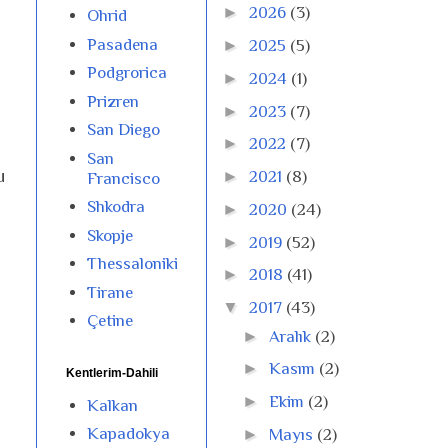
►
2026
(3)
Ohrid
Pasadena
►
2025
(5)
Podgrorica
►
2024
(1)
Prizren
►
2023
(7)
San Diego
►
2022
(7)
San
u
►
2021
(8)
Francisco
Shkodra
►
2020
(24)
Skopje
►
2019
(52)
Thessaloniki
►
2018
(41)
Tirane
▼
2017
(43)
Çetine
►
Aralık
(2)
►
Kasım
(2)
Kentlerim-Dahili
►
Ekim
(2)
Kalkan
Kapadokya
►
Mayıs
(2)