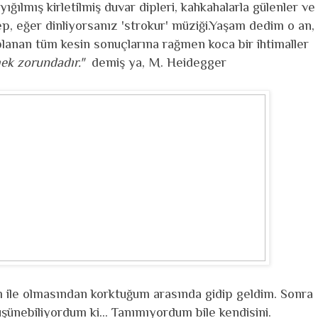
ğılmış kirletilmiş duvar dipleri, kahkahalarla gülenler ve
p, eğer dinliyorsanız 'strokur' müziği.Yaşam dedim o an,
aplanan tüm kesin sonuçlarına rağmen koca bir ihtimaller
mek zorundadır."
demiş ya, M. Heidegger
 ile olmasından korktuğum arasında gidip geldim. Sonra
ünebiliyordum ki... Tanımıyordum bile kendisini.