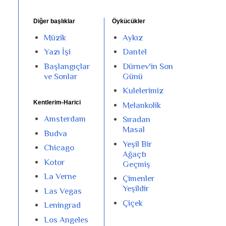
Diğer başlıklar
Öykücükler
Müzik
Aykız
Yazı İşi
Dantel
Başlangıçlar
Dürnev'in Son
ve Sonlar
Günü
Kulelerimiz
Kentlerim-Harici
Melankolik
Amsterdam
Sıradan
Masal
Budva
Yeşil Bir
Chicago
Ağaçtı
Kotor
Geçmiş
La Verne
Çimenler
Yeşildir
Las Vegas
Çiçek
Leningrad
Los Angeles