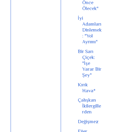
Önce
Ölecek"
İyi
Adamları
Dinlemek
: "Yol
Ayrımı"
Bir Sarı
Çiçek:
"İşe
Yarar Bir
Şey"
Kırık
Hava*
Çalışkan
İkilergille
rden
Değişmez
Eğer