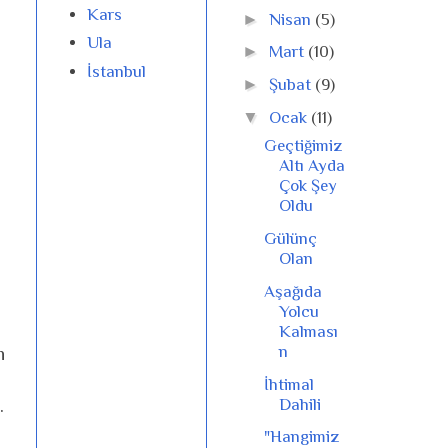
Kars
►
Nisan
(5)
Ula
►
Mart
(10)
İstanbul
►
Şubat
(9)
▼
Ocak
(11)
Geçtiğimiz
Altı Ayda
Çok Şey
Oldu
Gülünç
Olan
Aşağıda
Yolcu
Kalması
n
n
İhtimal
Dahili
.
"Hangimiz