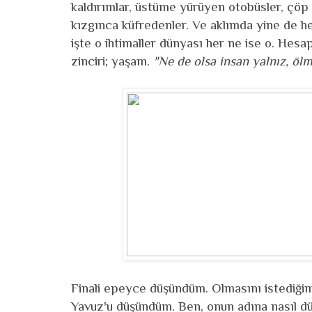
kaldırımlar, üstüme yürüyen otobüsler, çöp yı
kızgınca küfredenler. Ve aklımda yine de he
işte o ihtimaller dünyası her ne ise o. Hes
zinciri; yaşam.
"Ne de olsa insan yalnız, öl
Finali epeyce düşündüm. Olmasını istediğim
Yavuz'u düşündüm. Ben, onun adına nasıl düş