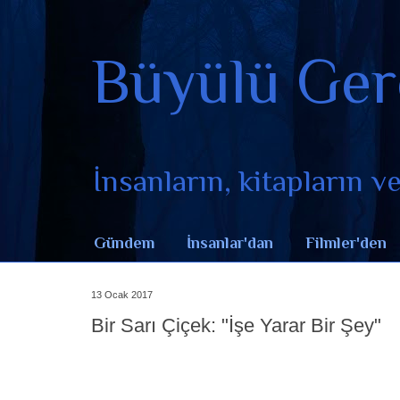
Büyülü Ger
İnsanların, kitapların ve 
Gündem
İnsanlar'dan
Filmler'den
13 Ocak 2017
Bir Sarı Çiçek: "İşe Yarar Bir Şey"