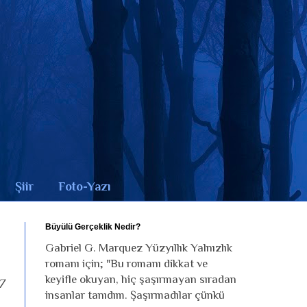
Şiir
Foto-Yazı
Büyülü Gerçeklik Nedir?
Gabriel G. Marquez Yüzyıllık Yalnızlık
romanı için; "Bu romanı dikkat ve
keyifle okuyan, hiç şaşırmayan sıradan
7
insanlar tanıdım. Şaşırmadılar çünkü