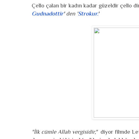
Çello çalan bir kadın kadar güzeldir çello d
Gudnadottir
'
den '
Strokur.
'
"İlk cümle Allah vergisidir,"
diyor filmde Ley