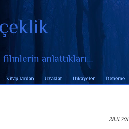
çeklik
filmlerin anlattıkları...
Kitap'lardan
Uzaklar
Hikayeler
Deneme
28.11.201