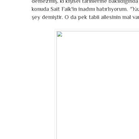
demezmiş, ki kişisel tarihlerine bakıldığınd
konuda Sait Faik'in inadını hatırlıyorum.
"Yaz
şey demiştir. O da pek tabii ailesinin mal va