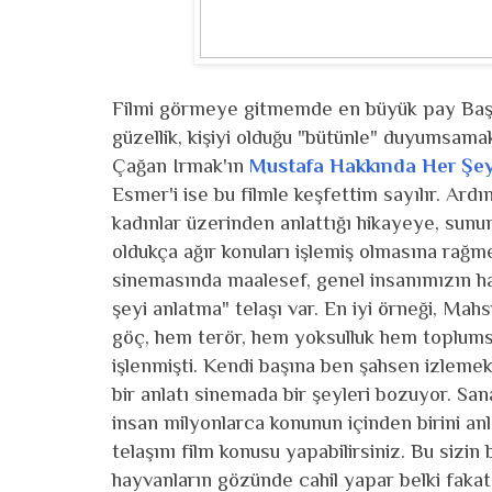
Filmi görmeye gitmemde en büyük pay Başak
güzellik, kişiyi olduğu "bütünle" duyumsamakla
Çağan Irmak'ın
Mustafa Hakkında Her Şe
Esmer'i ise bu filmle keşfettim sayılır. Ard
kadınlar üzerinden anlattığı hikayeye, sunu
oldukça ağır konuları işlemiş olmasına rağ
sinemasında maalesef, genel insanımızın hali
şeyi anlatma" telaşı var. En iyi örneği, Ma
göç, hem terör, hem yoksulluk hem toplumsa
işlenmişti. Kendi başına ben şahsen izlem
bir anlatı sinemada bir şeyleri bozuyor. S
insan milyonlarca konunun içinden birini anl
telaşını film konusu yapabilirsiniz. Bu sizi
hayvanların gözünde cahil yapar belki fakat