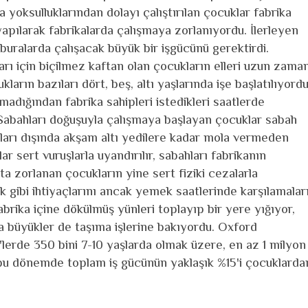
a yoksulluklarından dolayı çalıştırılan çocuklar fabrika
 yapılarak fabrikalarda çalışmaya zorlanıyordu. İlerleyen
buralarda çalışacak büyük bir işgücünü gerektirdi.
ı için biçilmez kaftan olan çocukların elleri uzun zama
ların bazıları dört, beş, altı yaşlarında işe başlatılıyordu
olmadığından fabrika sahipleri istedikleri saatlerde
ı. Sabahları doğuşuyla çalışmaya başlayan çocuklar sabah
aları dışında akşam altı yedilere kadar mola vermeden
r sert vuruşlarla uyandırılır, sabahları fabrikanın
 zorlanan çocukların yine sert fiziki cezalarla
k gibi ihtiyaçlarını ancak yemek saatlerinde karşılamalar
abrika içine dökülmüş yünleri toplayıp bir yere yığıyor,
ha büyükler de taşıma işlerine bakıyordu. Oxford
'lerde 350 bini 7-10 yaşlarda olmak üzere, en az 1 milyon
e bu dönemde toplam iş gücünün yaklaşık %15'i çocuklarda