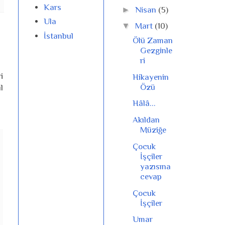
Kars
►
Nisan
(5)
Ula
▼
Mart
(10)
İstanbul
Ölü Zaman
Gezginle
ri
i
Hikayenin
Özü
l
Hâlâ...
Akıldan
Müziğe
Çocuk
İşçiler
yazısına
cevap
Çocuk
İşçiler
Umar