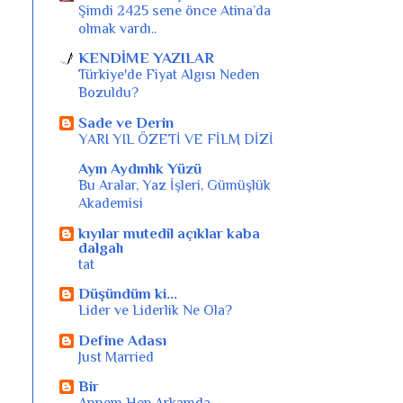
Şimdi 2425 sene önce Atina’da
olmak vardı..
KENDİME YAZILAR
Türkiye'de Fiyat Algısı Neden
Bozuldu?
Sade ve Derin
YARI YIL ÖZETİ VE FİLM DİZİ
Ayın Aydınlık Yüzü
Bu Aralar, Yaz İşleri, Gümüşlük
Akademisi
kıyılar mutedil açıklar kaba
dalgalı
tat
Düşündüm ki...
Lider ve Liderlik Ne Ola?
Define Adası
Just Married
Bir
Annem Hep Arkamda