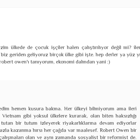
im ülkede de çocuk işçiler halen çalıştırılıyor değil mi? iler
biz geriden geliyoruz birçok ülke gibi işte. hep derler ya yüz yı
 robert owen'ı tanıyorum, ekonomi dalından yani :)
edim hemen kusura bakma. Her ülkeyi bilmiyorum ama ileri
, Vietnam gibi yoksul ülkelere kurarak, olan biten haksızlığı
tutan bir tutum izleyerek riyakarlıklarına devam ediyorlar
 fazla kazanma hırsı her çağda var maalesef. Robert Owen bir
çalışmaları olan ve aynı zamanda sosyalist bir reformist de.