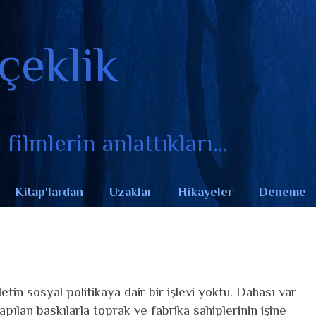
çeklik
filmlerin anlattıkları...
Kitap'lardan
Uzaklar
Hikayeler
Deneme
letin sosyal politikaya dair bir işlevi yoktu. Dahası var
pılan baskılarla toprak ve fabrika sahiplerinin işine