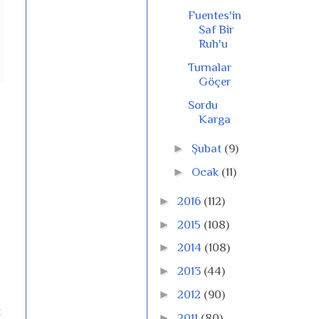
Fuentes'in
Saf Bir
Ruh'u
Turnalar
Göçer
Sordu
Karga
►
Şubat
(9)
►
Ocak
(11)
►
2016
(112)
►
2015
(108)
►
2014
(108)
►
2013
(44)
►
2012
(90)
t
►
2011
(80)