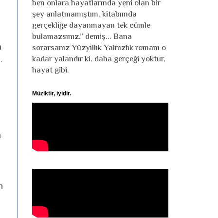
ben onlara hayatlarında yeni olan bir
şey anlatmamıştım, kitabımda
gerçekliğe dayanmayan tek cümle
bulamazsınız.” demiş... Bana
n
sorarsanız Yüzyıllık Yalnızlık romanı o
kadar yalandır ki, daha gerçeği yoktur,
.
hayat gibi.
Müziktir, iyidir.
ı
n