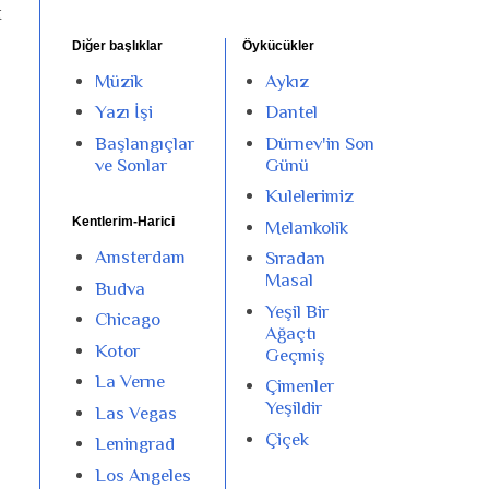
k
Diğer başlıklar
Öykücükler
Müzik
Aykız
Yazı İşi
Dantel
Başlangıçlar
Dürnev'in Son
ve Sonlar
Günü
Kulelerimiz
Kentlerim-Harici
Melankolik
Amsterdam
Sıradan
Masal
Budva
Yeşil Bir
Chicago
Ağaçtı
Kotor
Geçmiş
La Verne
Çimenler
Yeşildir
Las Vegas
Çiçek
Leningrad
Los Angeles