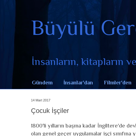
Büyülü Ger
İnsanların, kitapların ve 
Gündem
İnsanlar'dan
Filmler'den
14 Mart 2017
Çocuk İşçiler
1800'li yılların başına kadar İngiltere'de dev
olan genel geçer uygulamalar işçi sınıfına ya