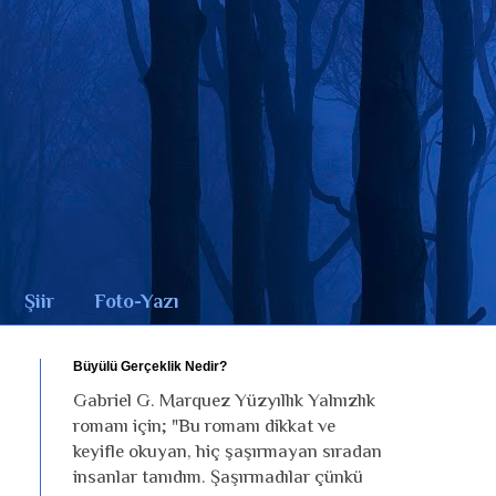
Şiir
Foto-Yazı
Büyülü Gerçeklik Nedir?
Gabriel G. Marquez Yüzyıllık Yalnızlık
romanı için; "Bu romanı dikkat ve
keyifle okuyan, hiç şaşırmayan sıradan
insanlar tanıdım. Şaşırmadılar çünkü