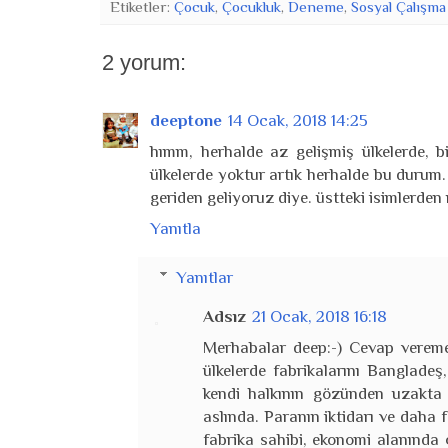
Etiketler:
Çocuk
,
Çocukluk
,
Deneme
,
Sosyal Çalışma
2 yorum:
deeptone
14 Ocak, 2018 14:25
hımm, herhalde az gelişmiş ülkelerde, biz
ülkelerde yoktur artık herhalde bu durum. 
geriden geliyoruz diye. üstteki isimlerden
Yanıtla
Yanıtlar
Adsız
21 Ocak, 2018 16:18
Merhabalar deep:-) Cevap verem
ülkelerde fabrikalarını Bangladeş
kendi halkının gözünden uzakta 
aslında. Paranın iktidarı ve daha
fabrika sahibi, ekonomi alanında 