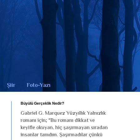
Şiir
Foto-Yazı
Büyülü Gerçeklik Nedir?
Gabriel G. Marquez Yüzyıllık Yalnızlık
romanı için; "Bu romanı dikkat ve
keyifle okuyan, hiç şaşırmayan sıradan
insanlar tanıdım. Şaşırmadılar çünkü