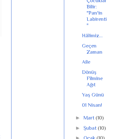
Çocuklar
Bilir:
"Pan'in
Labirenti
"
Hâlimiz...
Geçen
Zaman
Aile
Dönüş
Filmine
Ağıt
Yaş Günü
01 Nisan!
►
Mart
(10)
►
Şubat
(10)
t
►
Ocak
(10)