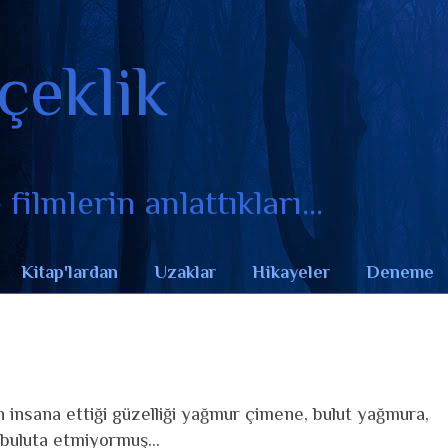
çeklik
filmlerin anlattıkları...
Kitap'lardan
Uzaklar
Hikayeler
Deneme
 insana ettiği güzelliği yağmur çimene, bulut yağmura,
buluta etmiyormuş...