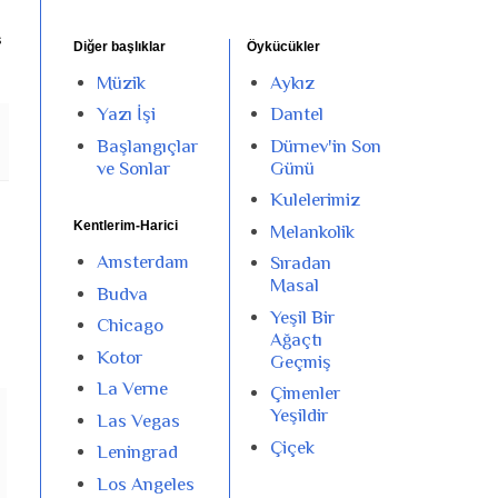
s
Diğer başlıklar
Öykücükler
Müzik
Aykız
Yazı İşi
Dantel
Başlangıçlar
Dürnev'in Son
ve Sonlar
Günü
Kulelerimiz
Kentlerim-Harici
Melankolik
Amsterdam
Sıradan
Masal
Budva
Yeşil Bir
Chicago
Ağaçtı
Kotor
Geçmiş
La Verne
Çimenler
Yeşildir
Las Vegas
Çiçek
Leningrad
Los Angeles