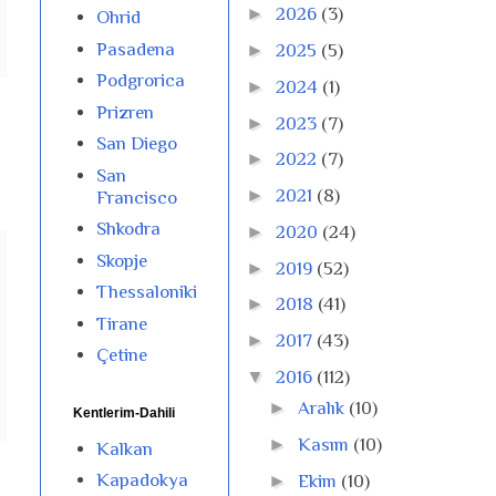
►
2026
(3)
Ohrid
Pasadena
►
2025
(5)
Podgrorica
►
2024
(1)
Prizren
►
2023
(7)
San Diego
►
2022
(7)
San
►
2021
(8)
Francisco
Shkodra
►
2020
(24)
Skopje
►
2019
(52)
Thessaloniki
►
2018
(41)
Tirane
►
2017
(43)
Çetine
▼
2016
(112)
►
Aralık
(10)
Kentlerim-Dahili
►
Kasım
(10)
Kalkan
Kapadokya
►
Ekim
(10)