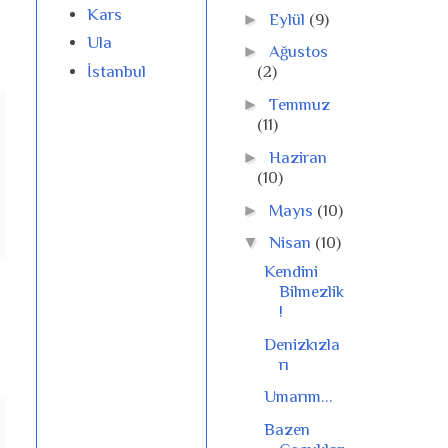
Kars
►
Eylül
(9)
Ula
►
Ağustos
İstanbul
(2)
►
Temmuz
(11)
►
Haziran
(10)
►
Mayıs
(10)
▼
Nisan
(10)
Kendini
Bilmezlik
!
Denizkızla
rı
Umarım...
Bazen