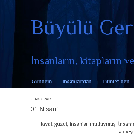
Büyülü Ger
İnsanların, kitapların ve 
Gündem
İnsanlar'dan
Filmler'den
01 Nisan 2016
01 Nisan!
Hayat güzel, insanlar mutluymuş. İnsanın
güneş 