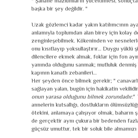
" Şahane mazlumların yüceltilmesi, sonuçta
başka bir şey değildir. "
Uzak gözlemci kadar yakın katılımcının aya
anlamıyla toplumdan alan birey için kolay 
zenginleşebilmek. Kökeninden ve nesnelerle 
onu kısıtlayıp yoksullaştırır... Duygu yüklü ş
dilencilere ekmek almak, foklar için fon ay
yanında olduğunu sanmak; mutluluk denmiş k
kapının kanatlı zebanileri...
Her şeyden önce bilmek gerekir; " canavarl
sağlayan yalan, bugün için hakikatin vekilidir
onun yarasa olduğunu bilmek zorundadır."
annelerin kutsallığı, dostlukların ölümsüzlüğü
ötekini, anlamaya çalışıyor olmak, baharın ş
de gerçektir aynı çukura bir bedenden fazla
güçsüz umuttur, tek bir soluk bile almamızı 