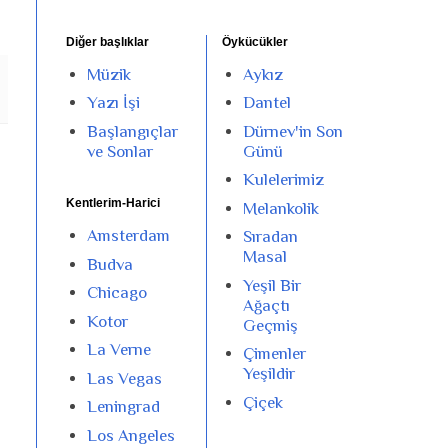
Diğer başlıklar
Öykücükler
Müzik
Aykız
Yazı İşi
Dantel
Başlangıçlar
Dürnev'in Son
ve Sonlar
Günü
Kulelerimiz
Kentlerim-Harici
Melankolik
Amsterdam
Sıradan
Masal
Budva
Yeşil Bir
Chicago
Ağaçtı
Kotor
Geçmiş
La Verne
Çimenler
Yeşildir
Las Vegas
Çiçek
Leningrad
Los Angeles