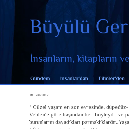
Büyülü Ger
İnsanların, kitapların ve 
Gündem
İnsanlar'dan
Filmler'den
18 Ekim 2012
" Güzel yaşam en son evresinde, düpedüz- g
Veblen'e göre başından beri böyleydi- ve pa
burunlarını dayadıkları parmaklıklardır...Ya