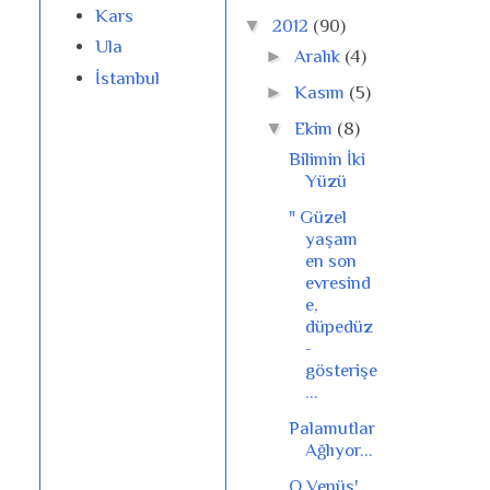
Kars
▼
2012
(90)
Ula
►
Aralık
(4)
İstanbul
►
Kasım
(5)
▼
Ekim
(8)
Bilimin İki
Yüzü
" Güzel
yaşam
en son
evresind
e,
düpedüz
-
gösterişe
...
Palamutlar
Ağlıyor...
O Venüs'