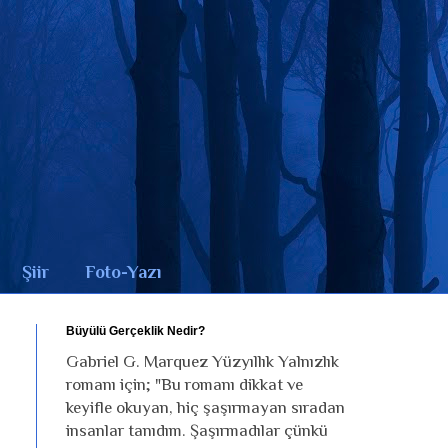
Şiir
Foto-Yazı
Büyülü Gerçeklik Nedir?
Gabriel G. Marquez Yüzyıllık Yalnızlık
romanı için; "Bu romanı dikkat ve
keyifle okuyan, hiç şaşırmayan sıradan
insanlar tanıdım. Şaşırmadılar çünkü