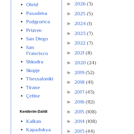
►
2026
(3)
Ohrid
Pasadena
►
2025
(5)
Podgrorica
►
2024
(1)
Prizren
►
2023
(7)
San Diego
►
2022
(7)
San
►
2021
(8)
Francisco
Shkodra
►
2020
(24)
Skopje
►
2019
(52)
Thessaloniki
►
2018
(41)
Tirane
t
►
2017
(43)
Çetine
►
2016
(112)
►
2015
(108)
Kentlerim-Dahili
Kalkan
►
2014
(108)
Kapadokya
►
2013
(44)