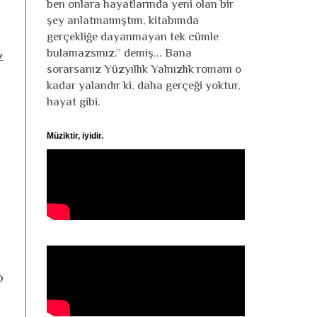
n
ben onlara hayatlarında yeni olan bir
şey anlatmamıştım, kitabımda
gerçekliğe dayanmayan tek cümle
bulamazsınız.” demiş... Bana
z
sorarsanız Yüzyıllık Yalnızlık romanı o
kadar yalandır ki, daha gerçeği yoktur,
hayat gibi.
Müziktir, iyidir.
o