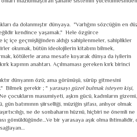
 onları mazlumlaştıran şahane sistemin yüceltilmesinde
kları da dolanmıştır dünyaya. "Varlığını sözcüğün en dü
değildir kendince yaşamak." Hele özgürce
iç içe geçmişliğinden aldığı sahiplenmeler, sahiplikler
iirler okumak, bütün ideolojilerin kitabını bilmek,
ırmak, kötülerle arana mesafe koyarak dünya da iyilerin
ırk kapının anahtarı. Açılmaması gereken kırk birinci
ıktır dünyanın özü; ama görünüşü, sürüp gitmesini
." Bilmek gerekir ; "
yarasayı güzel bulmak isteyen kişi,
Ne çocukların masumiyeti, aşkın gücü, kadınların gizemi,
, gün batımının şiirselliği, müziğin şifası, anlıyor olmak
aşırtıcılığı, ne de sonbaharın hüznü, hiçbiri ne önemli ne
sı gömüldüğünde...Ve bir yarasaya aşık olma ihtimalidir, 
sağlayan...