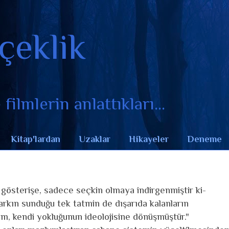
çeklik
filmlerin anlattıkları...
Kitap'lardan
Uzaklar
Hikayeler
Deneme
österişe, sadece seçkin olmaya indirgenmiştir ki-
rkın sunduğu tek tatmin de dışarıda kalanların
şam, kendi yokluğunun ideolojisine dönüşmüştür."