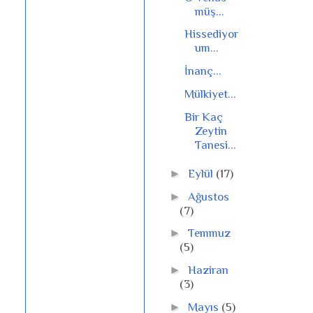
müş...
Hissediyor
um...
İnanç...
Mülkiyet...
Bir Kaç
Zeytin
Tanesi...
►
Eylül
(17)
►
Ağustos
(7)
►
Temmuz
(5)
►
Haziran
(3)
►
Mayıs
(5)