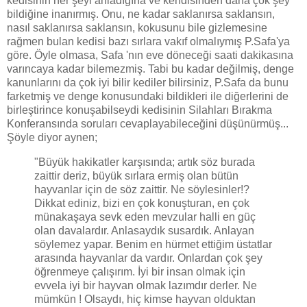
kedisinin her şeyi anladığına ve kendisinden daha çok şey
bildiğine inanırmış. Onu, ne kadar saklanırsa saklansın,
nasıl saklanırsa saklansın, kokusunu bile gizlemesine
rağmen bulan kedisi bazı sırlara vakıf olmalıymış P.Safa'ya
göre. Öyle olmasa, Safa 'nın eve döneceği saati dakikasına
varıncaya kadar bilemezmiş. Tabi bu kadar değilmiş, denge
kanunlarını da çok iyi bilir kediler bilirsiniz, P.Safa da bunu
farketmiş ve denge konusundaki bildikleri ile diğerlerini de
birleştirince konuşabilseydi kedisinin Silahları Bırakma
Konferansında soruları cevaplayabileceğini düşünürmüş...
Şöyle diyor aynen;
"Büyük hakikatler karşısında; artık söz burada
zaittir deriz, büyük sırlara ermiş olan bütün
hayvanlar için de söz zaittir. Ne söylesinler!?
Dikkat ediniz, bizi en çok konuşturan, en çok
münakaşaya sevk eden mevzular halli en güç
olan davalardır. Anlasaydık susardık. Anlayan
söylemez yapar. Benim en hürmet ettiğim üstatlar
arasında hayvanlar da vardır. Onlardan çok şey
öğrenmeye çalışırım. İyi bir insan olmak için
evvela iyi bir hayvan olmak lazımdır derler. Ne
mümkün ! Olsaydı, hiç kimse hayvan olduktan