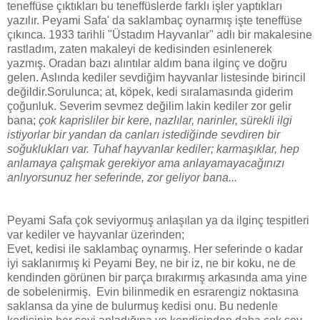
teneffüse çıktıkları bu teneffüslerde farklı işler yaptıkları
yazılır. Peyami Safa' da saklambaç oynarmış işte teneffüse
çıkınca. 1933 tarihli "Üstadım Hayvanlar" adlı bir makalesine
rastladım, zaten makaleyi de kedisinden esinlenerek
yazmış. Oradan bazı alıntılar aldım bana ilginç ve doğru
gelen. Aslında kediler sevdiğim hayvanlar listesinde birincil
değildir.Sorulunca; at, köpek, kedi sıralamasında giderim
çoğunluk. Severim sevmez değilim lakin kediler zor gelir
bana;
çok kaprisliler bir kere, nazlılar, narinler, sürekli ilgi
istiyorlar bir yandan da canları istediğinde sevdiren bir
soğuklukları var. Tuhaf hayvanlar kediler; karmaşıklar, hep
anlamaya çalışmak gerekiyor ama anlayamayacağınızı
anlıyorsunuz her seferinde, zor geliyor bana...
Peyami Safa çok seviyormuş anlaşılan ya da ilginç tespitleri
var kediler ve hayvanlar üzerinden;
Evet, kedisi ile saklambaç oynarmış. Her seferinde o kadar
iyi saklanırmış ki Peyami Bey, ne bir iz, ne bir koku, ne de
kendinden görünen bir parça bırakırmış arkasında ama yine
de sobelenirmiş. Evin bilinmedik en esrarengiz noktasına
saklansa da yine de bulurmuş kedisi onu. Bu nedenle