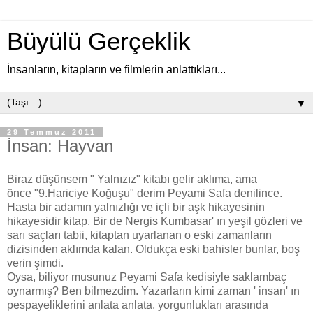
Büyülü Gerçeklik
İnsanların, kitapların ve filmlerin anlattıkları...
▼
29 Temmuz 2011
İnsan: Hayvan
Biraz düşünsem " Yalnızız" kitabı gelir aklıma, ama
önce "9.Hariciye Koğuşu" derim Peyami Safa denilince.
Hasta bir adamın yalnızlığı ve içli bir aşk hikayesinin
hikayesidir kitap. Bir de Nergis Kumbasar' ın yeşil gözleri ve
sarı saçları tabii, kitaptan uyarlanan o eski zamanların
dizisinden aklımda kalan. Oldukça eski bahisler bunlar, boş
verin şimdi.
Oysa, biliyor musunuz Peyami Safa kedisiyle saklambaç
oynarmış? Ben bilmezdim. Yazarların kimi zaman ' insan' ın
pespayeliklerini anlata anlata, yorgunlukları arasında