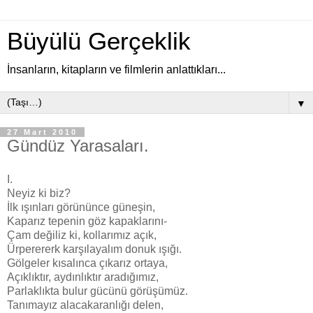
Büyülü Gerçeklik
İnsanların, kitapların ve filmlerin anlattıkları...
▼
27 Mart 2010
Gündüz Yarasaları.
I.
Neyiz ki biz?
İlk ışınları görününce güneşin,
Kaparız tepenin göz kapaklarını-
Çam değiliz ki, kollarımız açık,
Ürperererk karşılayalım donuk ışığı.
Gölgeler kısalınca çıkarız ortaya,
Açıklıktır, aydınlıktır aradığımız,
Parlaklıkta bulur gücünü görüşümüz.
Tanımayız alacakaranlığı delen,