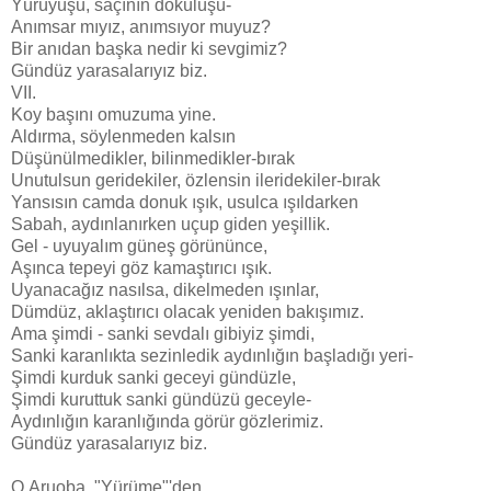
Yürüyüşü, saçının dökülüşü-
Anımsar mıyız, anımsıyor muyuz?
Bir anıdan başka nedir ki sevgimiz?
Gündüz yarasalarıyız biz.
VII.
Koy başını omuzuma yine.
Aldırma, söylenmeden kalsın
Düşünülmedikler, bilinmedikler-bırak
Unutulsun geridekiler, özlensin ileridekiler-bırak
Yansısın camda donuk ışık, usulca ışıldarken
Sabah, aydınlanırken uçup giden yeşillik.
Gel - uyuyalım güneş görününce,
Aşınca tepeyi göz kamaştırıcı ışık.
Uyanacağız nasılsa, dikelmeden ışınlar,
Dümdüz, aklaştırıcı olacak yeniden bakışımız.
Ama şimdi - sanki sevdalı gibiyiz şimdi,
Sanki karanlıkta sezinledik aydınlığın başladığı yeri-
Şimdi kurduk sanki geceyi gündüzle,
Şimdi kuruttuk sanki gündüzü geceyle-
Aydınlığın karanlığında görür gözlerimiz.
Gündüz yarasalarıyız biz.
O.Aruoba "Yürüme"'den...