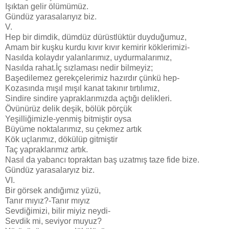
Işıktan gelir ölümümüz.
Gündüz yarasalarıyız biz.
V.
Hep bir dimdik, dümdüz dürüstlüktür duyduğumuz,
Amam bir kuşku kurdu kıvır kıvır kemirir köklerimizi-
Nasılda kolaydır yalanlarımız, uydurmalarımız,
Nasılda rahat.İç sızlaması nedir bilmeyiz;
Başedilemez gerekçelerimiz hazırdır çünkü hep-
Kozasında mışıl mışıl kanat takınır tırtılımız,
Sindire sindire yapraklarımızda açtığı delikleri.
Övünürüz delik deşik, bölük pörçük
Yeşilliğimizle-yenmiş bitmiştir oysa
Büyüme noktalarımız, su çekmez artık
Kök uçlarımız, dökülüp gitmiştir
Taç yapraklarımız artık.
Nasıl da yabancı topraktan baş uzatmış taze fide bize.
Gündüz yarasalaryız biz.
VI.
Bir görsek andığımız yüzü,
Tanır mıyız?-Tanır mıyız
Sevdiğimizi, bilir miyiz neydi-
Sevdik mi, seviyor muyuz?