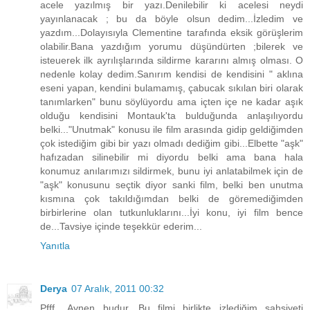
acele yazılmış bir yazı.Denilebilir ki acelesi neydi
yayınlanacak ; bu da böyle olsun dedim...İzledim ve
yazdım...Dolayısıyla Clementine tarafında eksik görüşlerim
olabilir.Bana yazdığım yorumu düşündürten ;bilerek ve
isteuerek ilk ayrılışlarında sildirme kararını almış olması. O
nedenle kolay dedim.Sanırım kendisi de kendisini " aklına
eseni yapan, kendini bulamamış, çabucak sıkılan biri olarak
tanımlarken" bunu söylüyordu ama içten içe ne kadar aşık
olduğu kendisini Montauk'ta bulduğunda anlaşılıyordu
belki..."Unutmak" konusu ile film arasında gidip geldiğimden
çok istediğim gibi bir yazı olmadı dediğim gibi...Elbette "aşk"
hafızadan silinebilir mi diyordu belki ama bana hala
konumuz anılarımızı sildirmek, bunu iyi anlatabilmek için de
"aşk" konusunu seçtik diyor sanki film, belki ben unutma
kısmına çok takıldığımdan belki de göremediğimden
birbirlerine olan tutkunluklarını...İyi konu, iyi film bence
de...Tavsiye içinde teşekkür ederim...
Yanıtla
Derya
07 Aralık, 2011 00:32
Pfff.. Aynen budur. Bu filmi birlikte izlediğim şahsiyeti