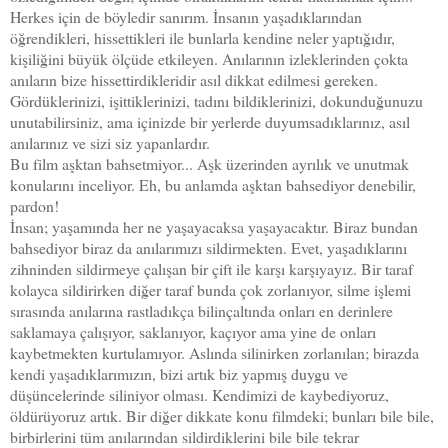
Herkes için de böyledir sanırım. İnsanın yaşadıklarından
öğrendikleri, hissettikleri ile bunlarla kendine neler yaptığıdır,
kişiliğini büyük ölçüde etkileyen. Anılarının izleklerinden çokta
anıların bize hissettirdikleridir asıl dikkat edilmesi gereken.
Gördüklerinizi, işittiklerinizi, tadını bildiklerinizi, dokunduğunuzu
unutabilirsiniz, ama içinizde bir yerlerde duyumsadıklarınız, asıl
anılarınız ve sizi siz yapanlardır.
Bu film aşktan bahsetmiyor... Aşk üzerinden ayrılık ve unutmak
konularını inceliyor. Eh, bu anlamda aşktan bahsediyor denebilir,
pardon!
İnsan; yaşamında her ne yaşayacaksa yaşayacaktır. Biraz bundan
bahsediyor biraz da anılarımızı sildirmekten. Evet, yaşadıklarını
zihninden sildirmeye çalışan bir çift ile karşı karşıyayız. Bir taraf
kolayca sildirirken diğer taraf bunda çok zorlanıyor, silme işlemi
sırasında anılarına rastladıkça bilinçaltında onları en derinlere
saklamaya çalışıyor, saklanıyor, kaçıyor ama yine de onları
kaybetmekten kurtulamıyor. Aslında silinirken zorlanılan; birazda
kendi yaşadıklarımızın, bizi artık biz yapmış duygu ve
düşüncelerinde siliniyor olması. Kendimizi de kaybediyoruz,
öldürüyoruz artık. Bir diğer dikkate konu filmdeki; bunları bile bile,
birbirlerini tüm anılarından sildirdiklerini bile bile tekrar