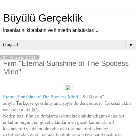
Büyülü Gerçeklik
İnsanların, kitapların ve filmlerin anlattıkları...
▼
24 Nisan 2011
Film "Eternal Sunshine of The Spotless
Mind"
Eternal Sunshine of The Spotless Mind
" Sil Baştan"
adıyla Türkçeye çevrilmiş ama şöyle de denebilirdi ; "Lekesiz aklın
sonsuz parlaklığı"...
Neden bazı filmleri defalarca izlemekten sıkılmadığımı daha net
anladım bugün; en güzel adamların en güzel kadınlarla rol
kesmelerini ya da en olmadık efekt sahnelerini izlemeyi
özlediğimden değil; içimde bıraktıklarını tekrar hatırlamak için...