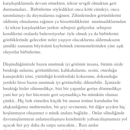
karşılaştıklarında devam etmekten, tekrar sevgili olmaktan geri
durmamaları... Birbirlerine söyledikleri onca kötü cümleyi, onca
tanımlamayı da duymalarına rağmen. Zihinlerinden görüntülerini
sildirmiş olmalarına rağmen ya hissettirdiklerini unutmadıklarından
- ki tekrar karşılaştıkları yerlere sebepsiz gidiyorlar, sebepsiz
kendilerini oralarda buluveriyorlar- öyle olmalı ya da birbirlerini
gördüklerinde gelecekte neler yaşıyor olacaklarına aldırmaksızın
şimdiki zamanın büyüsünü kaybetmek istememelerinden yine aşık
oluyorlar birbirlerine.
Düşündüğünüzde bazen unutmak iyi görünür insana, birinin sizde
bıraktığı anlarını, görüntülerini, kahkahalarını, sesini, oturduğu
kanepedeki izini, yürüdüğü koridordaki kokusunu, dokunduğu
yerdeki hissi bazen unutmak iyi görünebilir, dilenebilir...İçimizde
bıraktığı hisler silinmedikçe, bizi biz yapanlar geriye dönmedikçe
yani her şey her hücremiz geri saymadıkça bu mümkün olamaz
çünkü...Hiç fark etmeden küçük bir anının üstüne kuruludur bir
alışkanlığımız muhtemelen, bir şeyi sevmemiz, bir diğer şeyden hiç
hoşlanmıyor oluşumuz o minik anılara bağlıdır... Onlar silindiğinde
davranışlarımızın anlamsızlaşması kendimizle yabancılaşmamıza yol
açacak her şey daha da sarpa saracaktır... Bazı anılar