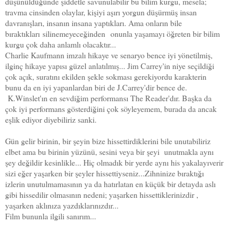
düşünüldüğünde şiddetle savunulabilir bu bilim kurgu, mesela;
travma cinsinden olaylar, kişiyi aşırı yorgun düşürmüş insan
davranışları, insanın insana yaptıkları. Ama onların bile
bıraktıkları silinemeyeceğinden onunla yaşamayı öğreten bir bilim
kurgu çok daha anlamlı olacaktır...
Charlie Kaufmann imzalı hikaye ve senaryo bence iyi yönetilmiş,
ilginç hikaye yapısı güzel anlatılmış... Jim Carrey'in niye seçildiği
çok açık, suratını ekilden şekle sokması gerekiyordu karakterin
bunu da en iyi yapanlardan biri de J.Carrey'dir bence de.
K.Winslet'ın en sevdiğim performansı The Reader'dır. Başka da
çok iyi performans gösterdiğini çok söyleyemem, burada da ancak
eşlik ediyor diyebiliriz sanki.
Gün gelir birinin, bir şeyin bize hissettirdiklerini bile unutabiliriz
elbet ama bu birinin yüzünü, sesini veya bir şeyi unutmakla aynı
şey değildir kesinlikle... Hiç olmadık bir yerde aynı his yakalayıverir
sizi eğer yaşarken bir şeyler hissettiyseniz...Zihninize bıraktığı
izlerin unutulmamasının ya da hatırlatan en küçük bir detayda aslı
gibi hissedilir olmasının nedeni; yaşarken hissettiklerinizdir ,
yaşarken aklınıza yazdıklarınızdır...
Film bununla ilgili sanırım...