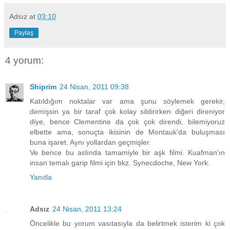
Adsız
at
03:10
Paylaş
4 yorum:
Shiprim
24 Nisan, 2011 09:38
Katıldığım noktalar var ama şunu söylemek gerekir,
demişsin ya bir taraf çok kolay sildirirken diğeri direniyor
diye, bence Clementine da çok çok direndi, bilemiyoruz
elbette ama, sonuçta ikisinin de Montauk'da buluşması
buna işaret. Aynı yollardan geçmişler.
Ve bence bu aslında tamamiyle bir aşk filmi. Kuafman'ın
insan temalı garip filmi için bkz. Synecdoche, New York.
Yanıtla
Adsız
24 Nisan, 2011 13:24
Öncelikle bu yorum vasıtasıyla da belirtmek isterim ki çok