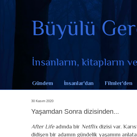
Büyülü Ger
İnsanların, kitapların ve 
Gündem
İnsanlar'dan
Filmler'den
30 Kasım 2020
Yaşamdan Sonra dizisinden...
After Life
adında bir
Netflix
dizisi var. Karı
didişen bir adamın gündelik yaşamını anlata