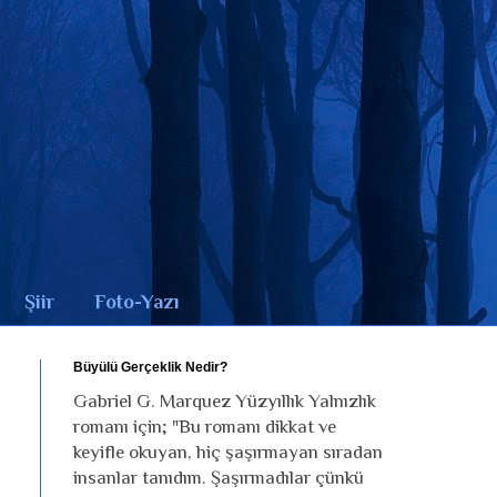
Şiir
Foto-Yazı
Büyülü Gerçeklik Nedir?
Gabriel G. Marquez Yüzyıllık Yalnızlık
romanı için; "Bu romanı dikkat ve
keyifle okuyan, hiç şaşırmayan sıradan
insanlar tanıdım. Şaşırmadılar çünkü