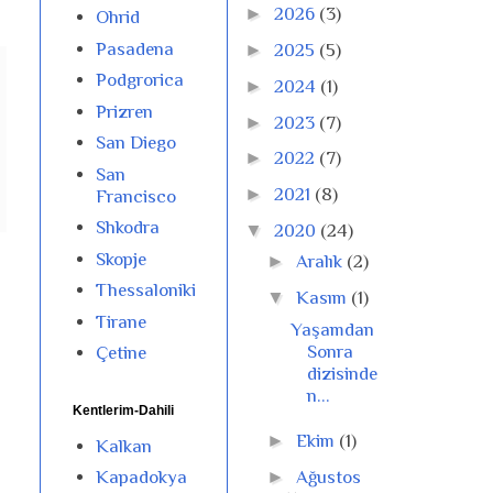
►
2026
(3)
Ohrid
Pasadena
►
2025
(5)
Podgrorica
►
2024
(1)
Prizren
►
2023
(7)
San Diego
►
2022
(7)
San
►
2021
(8)
Francisco
Shkodra
▼
2020
(24)
Skopje
►
Aralık
(2)
Thessaloniki
▼
Kasım
(1)
Tirane
Yaşamdan
Sonra
Çetine
dizisinde
n...
Kentlerim-Dahili
►
Ekim
(1)
Kalkan
►
Ağustos
Kapadokya