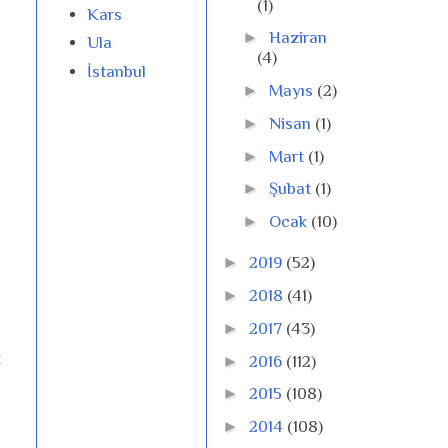
(1)
Kars
►
Haziran
Ula
(4)
İstanbul
►
Mayıs
(2)
►
Nisan
(1)
►
Mart
(1)
►
Şubat
(1)
►
Ocak
(10)
►
2019
(52)
►
2018
(41)
►
2017
(43)
t
►
2016
(112)
►
2015
(108)
►
2014
(108)