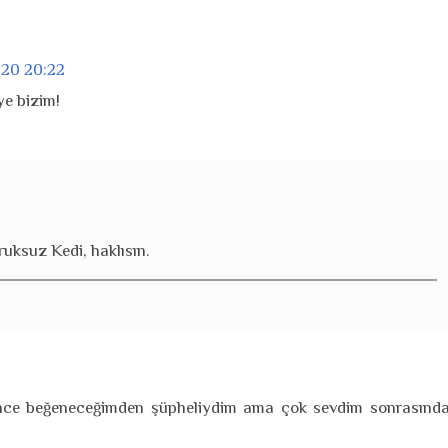
020 20:22
ye bizim!
uksuz Kedi, haklısın.
önce beğeneceğimden şüpheliydim ama çok sevdim sonrasında