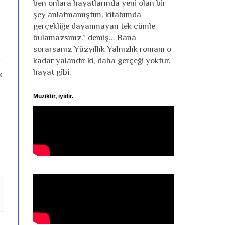
ben onlara hayatlarında yeni olan bir
şey anlatmamıştım, kitabımda
gerçekliğe dayanmayan tek cümle
bulamazsınız.” demiş... Bana
sorarsanız Yüzyıllık Yalnızlık romanı o
kadar yalandır ki, daha gerçeği yoktur,
r
hayat gibi.
k
Müziktir, iyidir.