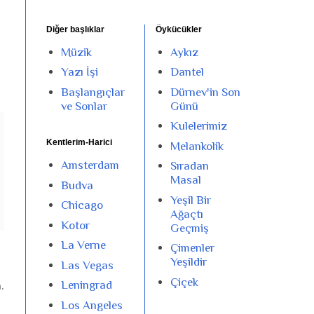
Diğer başlıklar
Öykücükler
Müzik
Aykız
Yazı İşi
Dantel
Başlangıçlar
Dürnev'in Son
ve Sonlar
Günü
Kulelerimiz
Kentlerim-Harici
Melankolik
Amsterdam
Sıradan
Masal
Budva
Yeşil Bir
Chicago
Ağaçtı
Kotor
Geçmiş
La Verne
Çimenler
Yeşildir
Las Vegas
Çiçek
Leningrad
.
Los Angeles