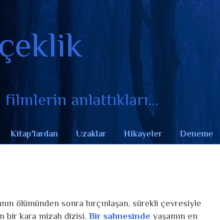
çeklik
filmlerin anlattıkları...
Kitap'lardan
Uzaklar
Hikayeler
Deneme
sının ölümünden sonra hırçınlaşan, sürekli çevresiyle
n bir kara mizah dizisi.
Bir sahnesinde
yaşamın en