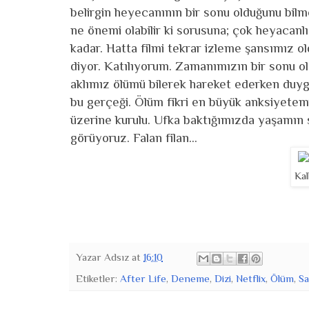
belirgin heyecanının bir sonu olduğunu bil
ne önemi olabilir ki sorusuna; çok heyacanlı
kadar. Hatta filmi tekrar izleme şansımız ol
diyor. Katılıyorum. Zamanımızın bir sonu ol
aklımız ölümü bilerek hareket ederken duyg
bu gerçeği. Ölüm fikri en büyük anksiyetem
üzerine kurulu. Ufka baktığımızda yaşamın 
görüyoruz. Falan filan...
Ka
Yazar
Adsız
at
16:10
Etiketler:
After Life
,
Deneme
,
Dizi
,
Netflix
,
Ölüm
,
Sa