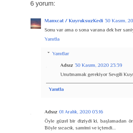
6 yorum:
Manxcat / KuyruksuzKedi
30 Kasım, 2
Sonu var ama o sona varana dek her sani
Yanıtla
Yanıtlar
Adsız
30 Kasım, 2020 23:39
Unutmamak gerekiyor Sevgili Kuyr
Yanıtla
Adsız
01 Aralık, 2020 03:16
Öyle güzel bir diziydi ki, başlamadan 
Böyle sıcacık, samimi ve içtendi...