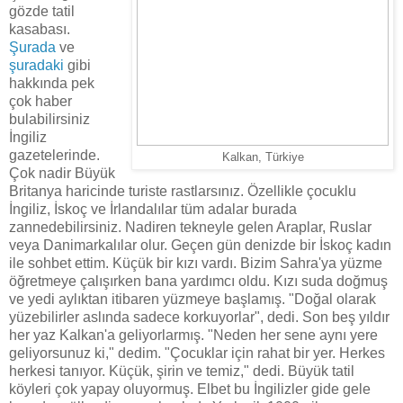
gözde tatil
kasabası.
Şurada
ve
şuradaki
gibi
hakkında pek
çok haber
bulabilirsiniz
İngiliz
gazetelerinde.
Kalkan, Türkiye
Çok nadir Büyük
Britanya haricinde turiste rastlarsınız. Özellikle çocuklu
İngiliz, İskoç ve İrlandalılar tüm adalar burada
zannedebilirsiniz. Nadiren tekneyle gelen Araplar, Ruslar
veya Danimarkalılar olur. Geçen gün denizde bir İskoç kadın
ile sohbet ettim. Küçük bir kızı vardı. Bizim Sahra'ya yüzme
öğretmeye çalışırken bana yardımcı oldu. Kızı suda doğmuş
ve yedi aylıktan itibaren yüzmeye başlamış. "Doğal olarak
yüzebilirler aslında sadece korkuyorlar", dedi. Son beş yıldır
her yaz Kalkan'a geliyorlarmış. "Neden her sene aynı yere
geliyorsunuz ki," dedim. "Çocuklar için rahat bir yer. Herkes
herkesi tanıyor. Küçük, şirin ve temiz," dedi. Büyük tatil
köyleri çok yapay oluyormuş. Elbet bu İngilizler gide gele