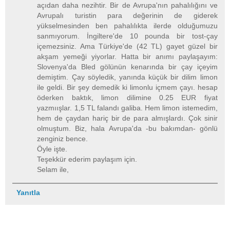
açıdan daha nezihtir. Bir de Avrupa'nın pahalılığını ve
Avrupalı turistin para değerinin de giderek
yükselmesinden ben pahalılıkta ilerde olduğumuzu
sanmıyorum. İngiltere'de 10 pounda bir tost-çay
içemezsiniz. Ama Türkiye'de (42 TL) gayet güzel bir
akşam yemeği yiyorlar. Hatta bir anımı paylaşayım:
Slovenya'da Bled gölünün kenarında bir çay içeyim
demiştim. Çay söyledik, yanında küçük bir dilim limon
ile geldi. Bir şey demedik ki limonlu içmem çayı. hesap
öderken baktık, limon dilimine 0.25 EUR fiyat
yazmıışlar. 1,5 TL falandı galiba. Hem limon istemedim,
hem de çaydan hariç bir de para almışlardı. Çok sinir
olmuştum. Biz, hala Avrupa'da -bu bakımdan- gönlü
zenginiz bence.
Öyle işte.
Teşekkür ederim paylaşım için.
Selam ile,
Yanıtla