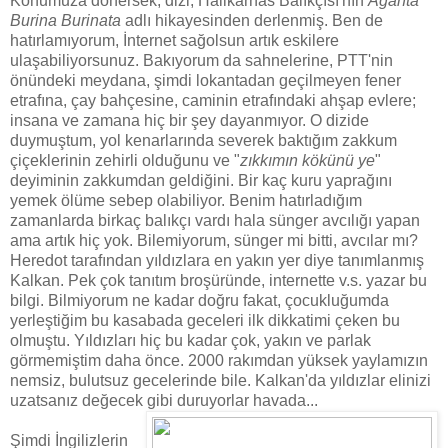
Konumuza dönersek, dizi, Halikarnas Balıkçısı'nın
Aganta
Burina Burinata
adlı hikayesinden derlenmiş. Ben de
hatırlamıyorum, İnternet sağolsun artık eskilere
ulaşabiliyorsunuz. Bakıyorum da sahnelerine, PTT'nin
önündeki meydana, şimdi lokantadan geçilmeyen fener
etrafına, çay bahçesine, caminin etrafındaki ahşap evlere;
insana ve zamana hiç bir şey dayanmıyor. O dizide
duymuştum, yol kenarlarında severek baktığım zakkum
çiçeklerinin zehirli olduğunu ve "
zıkkımın kökünü ye
"
deyiminin zakkumdan geldiğini. Bir kaç kuru yaprağını
yemek ölüme sebep olabiliyor. Benim hatırladığım
zamanlarda birkaç balıkçı vardı hala sünger avcılığı yapan
ama artık hiç yok. Bilemiyorum, sünger mi bitti, avcılar mı?
Heredot tarafından yıldızlara en yakın yer diye tanımlanmış
Kalkan. Pek çok tanıtım broşüründe, internette v.s. yazar bu
bilgi. Bilmiyorum ne kadar doğru fakat, çocukluğumda
yerleştiğim bu kasabada geceleri ilk dikkatimi çeken bu
olmuştu. Yıldızları hiç bu kadar çok, yakın ve parlak
görmemiştim daha önce. 2000 rakımdan yüksek yaylamızın
nemsiz, bulutsuz gecelerinde bile. Kalkan'da yıldızlar elinizi
uzatsanız değecek gibi duruyorlar havada...
Şimdi İngilizlerin