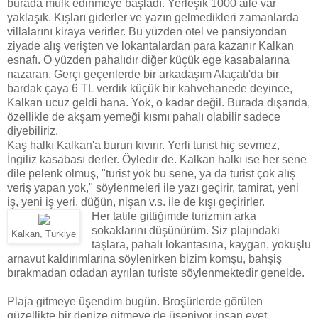
burada mülk edinmeye başladı. Yerleşik 1000 aile var
yaklaşık. Kışları giderler ve yazın gelmedikleri zamanlarda
villalarını kiraya verirler. Bu yüzden otel ve pansiyondan
ziyade alış verişten ve lokantalardan para kazanır Kalkan
esnafı. O yüzden pahalıdır diğer küçük ege kasabalarına
nazaran. Gerçi geçenlerde bir arkadaşım Alaçatı'da bir
bardak çaya 6 TL verdik küçük bir kahvehanede deyince,
Kalkan ucuz geldi bana. Yok, o kadar değil. Burada dışarıda,
özellikle de akşam yemeği kısmı pahalı olabilir sadece
diyebiliriz.
Kaş halkı Kalkan'a burun kıvırır. Yerli turist hiç sevmez,
İngiliz kasabası derler. Öyledir de. Kalkan halkı ise her sene
dile pelenk olmuş, "turist yok bu sene, ya da turist çok alış
veriş yapan yok," söylenmeleri ile yazı geçirir, tamirat, yeni
iş, yeni iş yeri, düğün, nişan v.s. ile de kışı geçirirler.
Her tatile gittiğimde turizmin arka
sokaklarını düşünürüm. Siz plajındaki
Kalkan, Türkiye
taşlara, pahalı lokantasına, kaygan, yokuşlu
arnavut kaldırımlarına söylenirken bizim komşu, bahşiş
bırakmadan odadan ayrılan turiste söylenmektedir genelde.
Plaja gitmeye üşendim bugün. Broşürlerde görülen
güzellikte bir denize gitmeye de üşeniyor insan evet.