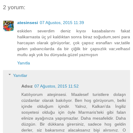
2 yorum:
atesinsesi
07 Ağustos, 2015 11:39
eskiden severdim deniz kıyısı kasabalarını fakat
halikarnasta üç yıl kaldıktan sonra biraz soğudum,seni para
harcayan olarak görüyorlar, çok çapsız esnafları var,tatile
gelen yabancılarda da bir çiğlik bir çapsızlık var,velhasıl
mutlu aşk yok bu dünyada.güzel yazmışsın
Yanıtla
Yanıtlar
Adsız
07 Ağustos, 2015 11:52
Katılıyorum ateşinsesi. Maalesef turistlere dolaşn
cüzdanlar olarak bakılıyor. Ben hoş görüyorum, belki
içinde olduğum içindir. Yalnız, Kalkan'da İngiliz
sosyetesi olduğu için öyle Marmaris'teki gibi falan
elinize ayağınıza yapışmazlar. Daha mesafelidir. Daha
düzgün. Bir dükkana girersiniz, sadece hoş geldin
derler, siz bakarsınız alacaksanız bişi alırsınız. O