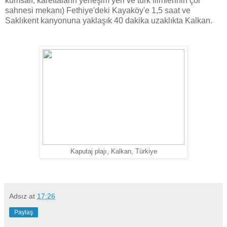
kumsalı, karettaların yerleşim yeri ve türk filmlerinin çöl
sahnesi mekanı) Fethiye'deki Kayaköy'e 1,5 saat ve
Saklıkent kanyonuna yaklaşık 40 dakika uzaklıkta Kalkan.
Kaputaj plajı, Kalkan, Türkiye
Adsız
at
17:26
Paylaş