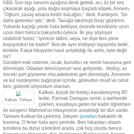
hâlâ. Son taşı sanırım ayağına denk getirdi, acı, tiz bir ses
çıkararak aşağı, yola doğru koşmaya başladı köpek. Annem,
"Oğlum, yavaş atsana kırdın bacağını," dedi. Kardeşim, "bir
daha gelemez işte," dedi. Tavuğa takılmıştı biraz gözlerim.
Yukarda kaçtığı yerde hala bekliyor, önünde kendisine uzun
uzun öten horoza bakıyordu öylece. İki şey söylüyor
olabilirdi horoz: "iyimisin tatlım, veya, ne diye ters yöne
koşuyordun be kadın!" İkisi de aynı endişeyi taşıyordu belki,
kimbilir. Fakat hikayeler nasıl anlatıldığı ile anılır, öyle değil
mi?
Gündem eski rutinine, sıcak, bunaltıcı ve nemli havasına geri
dönmüştü. Odadan televizyonun sesi geliyordu. Abdüş, az
önceki şort giymeme mücadelesine geri dönmüştü. Annemin
ve kız kardeşimin bağırışları içinde, görevden muaf ve rahat
ben, gülerek izliyordum olanları.
Kalkan, küçük bir balıkçı kasabasıymış 80'
lerde. Parmak Damgası isimli, o tarihlerde
Kalkan, Türkiye
çekilen, kasabaya gelen bir kadın öğretmen
ile süngerci Mahmut'un hikayesinin anlatıldığı bir dizi vardır.
Tamamı Kalkan'da çekilmiş. İsteyen
şuradan
bakabilir ilk
kısmına. O fener hala aynı yerinde. Ben lokantacı olsam
turistlere bu diziyi izletirdim arada, çok hoş olurdu bence.