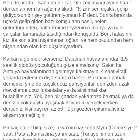
Ben de arada, "Bana da bir kaç kilo zeytinyağı ayırın haa,"
derken annem lafı ağzıma tıkadı. "Kızım sen uçakla gelip
gidiyorsun bir şey götüremiyorsun ki!" dedi. Sonra biraz da
uçakla gelip giden bazı komşuların nasıl, neler
götürdüğünden, hatta Emine teyzenin Almanya'ya nasıl
salçalar, tarhanalar taşıdığından konuşuldu. Ben, halasının
kızı ile son sürat nişanlanan oğlanı ve hem okulundan hem
nişanından olan kızı düşünüyordum.
Kalkan'a gelmek isterseniz, Dalaman havaalanından 1,5
saatlik otobüs yolculuğunu göze almalısınız. Sakın ha
Antalya havaalanından gelmeye kalkmayın. 4 saat virajlı
yollarda eğlenirim diyorsanız o başka. Bakmayın pahalı
dememe, yine de küçük ucuz pansiyonlar, denizden uzak
mevkilerde ucuz lokantalar ya da atıştırmalıklar
bulabilirsiniz. Yok, ben bir çatıdan yakamoza bakmak ya da
denizin kokusuyla uyuşmak istiyorum yemek yerken
derseniz, kişi başı en az 50 TL'yi gözden çıkarmalısınız
akşam yemeği için.
Bir kaç da ek bilgi size; Likya'nın başkenti Myra (Demre)'ye 2
saat, Patara kumsalına yarım saat, (Türkiye'nin en uzun