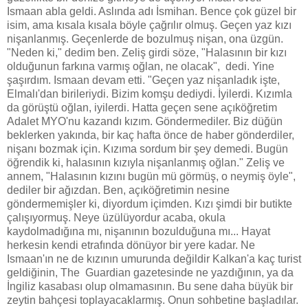
Ismaan abla geldi. Aslında adı İsmihan. Bence çok güzel bir
isim, ama kısala kısala böyle çağrılır olmuş. Geçen yaz kızı
nişanlanmış. Geçenlerde de bozulmuş nişan, ona üzgün.
"Neden ki," dedim ben. Zeliş girdi söze, "Halasının bir kızı
olduğunun farkına varmış oğlan, ne olacak", dedi. Yine
şaşırdım. Ismaan devam etti. "Geçen yaz nişanladık işte,
Elmalı'dan birileriydi. Bizim komşu dediydi. İyilerdi. Kızımla
da görüştü oğlan, iyilerdi. Hatta geçen sene açıköğretim
Adalet MYO'nu kazandı kızım. Göndermediler. Biz düğün
beklerken yakında, bir kaç hafta önce de haber gönderdiler,
nişanı bozmak için. Kızıma sordum bir şey demedi. Bugün
öğrendik ki, halasının kızıyla nişanlanmış oğlan." Zeliş ve
annem, "Halasının kızını bugün mü görmüş, o neymiş öyle",
dediler bir ağızdan. Ben, açıköğretimin nesine
göndermemişler ki, diyordum içimden. Kızı şimdi bir butikte
çalışıyormuş. Neye üzülüyordur acaba, okula
kaydolmadığına mı, nişanının bozulduğuna mı... Hayat
herkesin kendi etrafında dönüyor bir yere kadar. Ne
Ismaan'ın ne de kızının umurunda değildir Kalkan'a kaç turist
geldiğinin, The Guardian gazetesinde ne yazdığının, ya da
İngiliz kasabası olup olmamasının. Bu sene daha büyük bir
zeytin bahçesi toplayacaklarmış. Onun sohbetine başladılar.