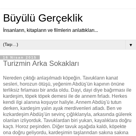
Büyülü Gerçeklik
İnsanların, kitapların ve filmlerin anlattıkları...
▼
16 Nisan 2015
Turizmin Arka Sokakları
Nereden çıktığı anlaşılmadı köpeğin. Tavukların kanat
sesleri, horozun ötüşü, yeğenim Abdüş'ün kapının önüne
terliksiz fırlaması bir anda oldu. Dayi, dayi diye bağırması ile
kardeşim, töpek töpek demesi ile de annem fırladı. Herkes
kendi ilgi alanına koşuyor haliyle. Annem Abdüş'ü tutun
derken, kardeşim yalın ayak merdivenleri atladı. Ben ve
kızkardeşim Abdüş'ün sevinç çığlıklarıyla, arkasında gülerek
olanları izliyorduk. Tavuklardan biri yukarı, kayalıklara doğru
kaçtı. Horoz peşinden. Diğer tavuk aşağıda kaldı, köpekte
ona doğru geliyordu, kardeşimin taşlarından sakına sakına