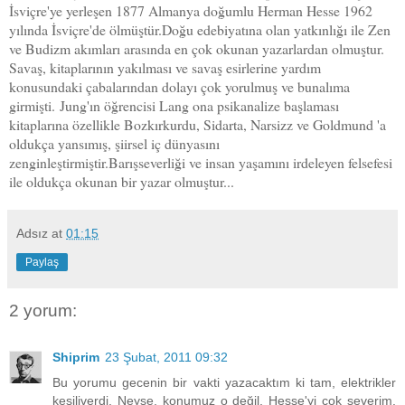
İsviçre'ye yerleşen 1877 Almanya doğumlu Herman Hesse 1962
yılında İsviçre'de ölmüştür.Doğu edebiyatına olan yatkınlığı ile Zen
ve Budizm akımları arasında en çok okunan yazarlardan olmuştur.
S
avaş, kitaplarının yakılması ve savaş esirlerine yardım
konusundaki çabalarından dolayı çok yorulmuş ve bunalıma
girmişti.
Jung'ın öğrencisi Lang ona psikanalize başlaması
kitaplarına özellikle Bozkırkurdu, Sidarta, Narsizz ve Goldmund 'a
oldukça yansımış, şiirsel iç dünyasını
zenginleştirmiştir.Barışseverliği ve insan yaşamını irdeleyen felsefesi
ile oldukça okunan bir yazar olmuştur...
Adsız
at
01:15
Paylaş
2 yorum:
Shiprim
23 Şubat, 2011 09:32
Bu yorumu gecenin bir vakti yazacaktım ki tam, elektrikler
kesiliverdi. Neyse, konumuz o değil, Hesse'yi çok severim.