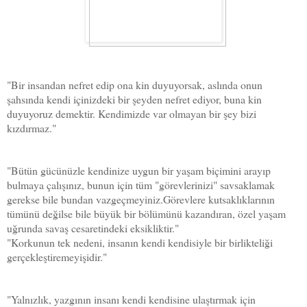
"Bir insandan nefret edip ona kin duyuyorsak, aslında onun
şahsında kendi içinizdeki bir şeyden nefret ediyor, buna kin
duyuyoruz demektir. Kendimizde var olmayan bir şey bizi
kızdırmaz."
"Bütün gücünüzle kendinize uygun bir yaşam biçimini arayıp
bulmaya çalışınız, bunun için tüm "görevlerinizi" savsaklamak
gerekse bile bundan vazgeçmeyiniz.Görevlere kutsaklıklarının
tümünü değilse bile büyük bir bölümünü kazandıran, özel yaşam
uğrunda savaş cesaretindeki eksikliktir."
"Korkunun tek nedeni, insanın kendi kendisiyle bir birlikteliği
gerçekleştiremeyişidir."
"Yalnızlık, yazgının insanı kendi kendisine ulaştırmak için