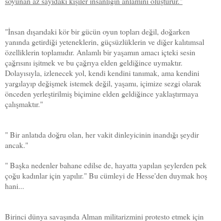
soyunan az sayıdaki kişiler insanlığın anlamını oluşturur."
"İnsan dışarıdaki kör bir gücün oyun topları değil, doğarken
yanında getirdiği yeteneklerin, güçsüzlüklerin ve diğer kalıtımsal
özelliklerin toplamıdır. Anlamlı bir yaşamın amacı içteki sesin
çağrısını işitmek ve bu çağrıya elden geldiğince uymaktır.
Dolayısıyla, izlenecek yol, kendi kendini tanımak, ama kendini
yargılayıp değişmek istemek değil, yaşamı, içimize sezgi olarak
önceden yerleştirilmiş biçimine elden geldiğince yaklaştırmaya
çalışmaktır."
" Bir anlatıda doğru olan, her vakit dinleyicinin inandığı şeydir
ancak."
" Başka nedenler bahane edilse de, hayatta yapılan şeylerden pek
çoğu kadınlar için yapılır." Bu cümleyi de Hesse'den duymak hoş
hani...
Birinci dünya savaşında Alman militarizmini protesto etmek için