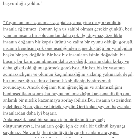
başvurduğu yoldur."
"Yaşam anlamsız, acımasız, aptalca, ama yine de görkemlidir,
insanla eğlenmez. (bunun için us sahibi olması gerekir çünkü), beri
yandan insana bir solucandan daha çok ilgi duymaz, özellikle
insanın doğanın bir kapris ürünü ve zalim bir oyunu olduğu görüşü,
insanın kendisini çok önemsediğinden içine düştüğü bir yanılgıdan
başka bir şey değildir. Bir kez biz insanların işinin doğadaki bir
kuşun, bir karıncanınkinden daha zor değil, tersine daha kolay ve
daha güzel olduğunu görmek gerekiyor. Bir kez bizler yaşamın
acımazsızlığını ve ölümün kaçınılmazlığını sızlanıp yakınarak değil,
bu umarsızlığın tadını çıkararak kabullenip benimsemek
zorundayız. Ancak doğanın tüm iğrençliğini ve anlamsızlığını
benimsedikten sonra, bu hoyrat anlamsızlığın karşısına dikilip onu
anlamlı bir nitelik kazanmaya zorlayabiliriz.Bu, insanın üstesinden
gelebileceği en yüce ve biricik şeydir. Geri kalan şeyleri hayvanlar
insanlardan daha iyi başarır.
Anlamsızlık nasıl bir solucan için bir üzüntü kaynağı
oluşturmuyorsa, insanların çoğu için de asla bir üzüntü kaynağı
sayılmaz. Ne var ki, bu üzüntüyü duyup bir anlam arayışına