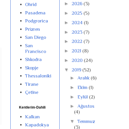
►
2026
(3)
Ohrid
Pasadena
►
2025
(5)
Podgrorica
►
2024
(1)
Prizren
►
2023
(7)
San Diego
►
2022
(7)
San
►
2021
(8)
Francisco
Shkodra
►
2020
(24)
Skopje
▼
2019
(52)
Thessaloniki
►
Aralık
(6)
Tirane
►
Ekim
(1)
Çetine
►
Eylül
(2)
►
Ağustos
Kentlerim-Dahili
(4)
Kalkan
▼
Temmuz
Kapadokya
(3)