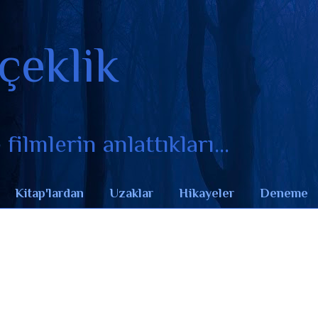
çeklik
filmlerin anlattıkları...
Kitap'lardan
Uzaklar
Hikayeler
Deneme