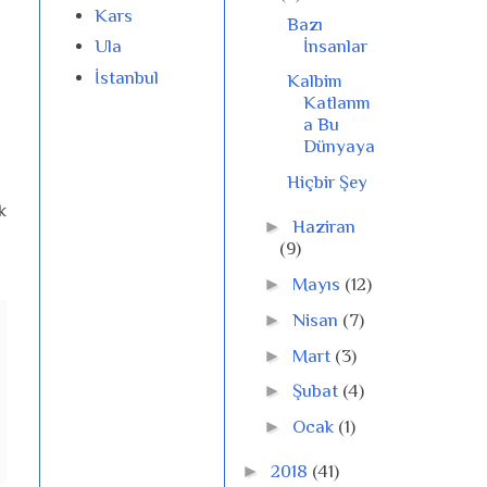
Kars
Bazı
İnsanlar
Ula
İstanbul
Kalbim
Katlanm
a Bu
Dünyaya
Hiçbir Şey
k
►
Haziran
(9)
►
Mayıs
(12)
►
Nisan
(7)
►
Mart
(3)
►
Şubat
(4)
►
Ocak
(1)
►
2018
(41)