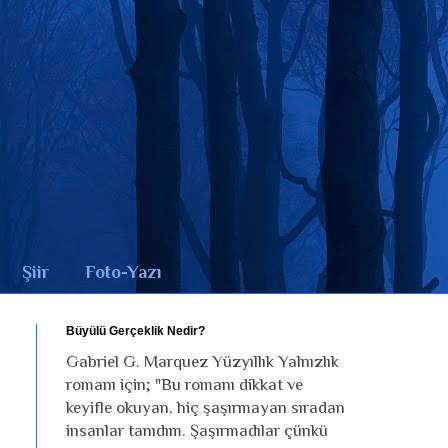
Şiir
Foto-Yazı
Büyülü Gerçeklik Nedir?
Gabriel G. Marquez Yüzyıllık Yalnızlık
romanı için; "Bu romanı dikkat ve
keyifle okuyan, hiç şaşırmayan sıradan
insanlar tanıdım. Şaşırmadılar çünkü