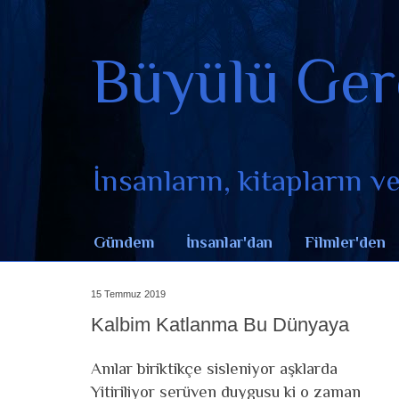
Büyülü Ger
İnsanların, kitapların ve 
Gündem
İnsanlar'dan
Filmler'den
15 Temmuz 2019
Kalbim Katlanma Bu Dünyaya
Anılar biriktikçe sisleniyor aşklarda
Yitiriliyor serüven duygusu ki o zaman