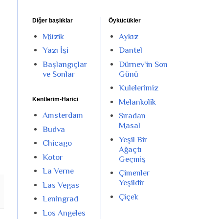
Diğer başlıklar
Öykücükler
Müzik
Aykız
Yazı İşi
Dantel
Başlangıçlar
Dürnev'in Son
ve Sonlar
Günü
Kulelerimiz
Kentlerim-Harici
Melankolik
Amsterdam
Sıradan
Masal
Budva
Yeşil Bir
Chicago
Ağaçtı
Kotor
Geçmiş
La Verne
Çimenler
Yeşildir
Las Vegas
Çiçek
Leningrad
Los Angeles