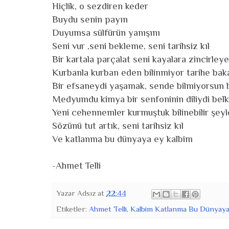
Hiçlik, o sezdiren keder
Buydu senin payın
Duyumsa sülfürün yanışını
Seni vur ,seni bekleme, seni tarihsiz kıl
Bir kartala parçalat seni kayalara zincirley
Kurbanla kurban eden bilinmiyor tarihe bak
Bir efsaneydi yaşamak, sende bilmiyorsun 
Medyumdu kimya bir senfoninin diliydi belk
Yeni cehennemler kurmuştuk bilinebilir şey
Sözünü tut artık, seni tarihsiz kıl
Ve katlanma bu dünyaya ey kalbim
-Ahmet Telli
Yazar
Adsız
at
22:44
Etiketler:
Ahmet Telli
,
Kalbim Katlanma Bu Dünyay