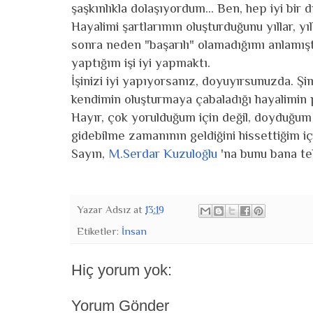
şaşkınlıkla dolaşıyordum... Ben, hep iyi bir
Hayalimi şartlarımın oluşturduğunu yıllar, yıll
sonra neden "başarılı" olamadığımı anlamışt
yaptığım işi iyi yapmaktı.
İşinizi iyi yapıyorsanız, doyuyırsunuzda. Şimd
kendimin oluşturmaya çabaladığı hayalimin 
Hayır, çok yorulduğum için değil, doyduğum
gidebilme zamanının geldiğini hissettiğim i
Sayın,
M.Serdar Kuzuloğlu
'
na bunu bana tek
Yazar
Adsız
at
13:19
Etiketler:
İnsan
Hiç yorum yok:
Yorum Gönder