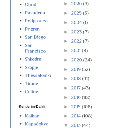
►
2026
(3)
Ohrid
Pasadena
►
2025
(5)
Podgrorica
►
2024
(1)
Prizren
►
2023
(7)
San Diego
►
2022
(7)
San
►
2021
(8)
Francisco
Shkodra
►
2020
(24)
Skopje
►
2019
(52)
Thessaloniki
►
2018
(41)
Tirane
►
2017
(43)
Çetine
►
2016
(112)
►
2015
(108)
Kentlerim-Dahili
Kalkan
►
2014
(108)
Kapadokya
▼
2013
(44)