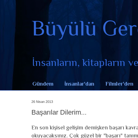
Büyülü Ger
İnsanların, kitapların ve 
Gündem
İnsanlar'dan
Filmler'den
26 Nisan 2013
Başarılar Dilerim...
En son kişisel gelişim demişken başarı kavr
okuyacaksınız. Çok güzel bir "başarı" tanım