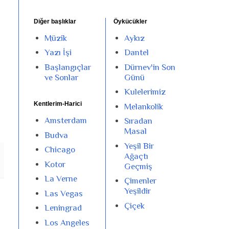
Diğer başlıklar
Öykücükler
Müzik
Aykız
Yazı İşi
Dantel
Başlangıçlar
Dürnev'in Son
ve Sonlar
Günü
Kulelerimiz
Kentlerim-Harici
Melankolik
Amsterdam
Sıradan
Masal
Budva
Yeşil Bir
Chicago
Ağaçtı
Kotor
Geçmiş
La Verne
Çimenler
Yeşildir
Las Vegas
Çiçek
Leningrad
Los Angeles