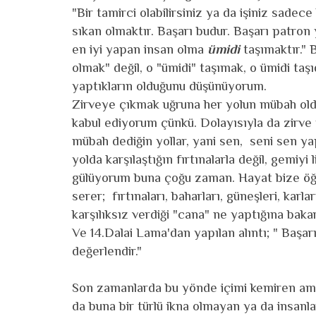
"
Bir tamirci olabilirsiniz ya da işiniz sadece 
sıkan olmaktır
. Başarı budur.
Başarı patron
en iyi yapan insan olma
ümidi
taşımaktır
."
olmak" değil, o "ümidi" taşımak, o ümidi ta
yaptıkların olduğunu düşünüyorum.
Zirveye çıkmak uğruna her yolun mübah oldu
kabul ediyorum çünkü. Dolayısıyla da zirv
mübah dediğin yollar, yani sen, seni sen ya
yolda karşılaştığın fırtınalarla değil, gemiyi
gülüyorum buna çoğu zaman. Hayat bize öğre
serer; fırtınaları, baharları, güneşleri, karl
karşılıksız verdiği "cana" ne yaptığına bakar
Ve 14.Dalai Lama'dan yapılan alıntı;
"
Başarı
değerlendir."
Son zamanlarda bu yönde içimi kemiren ama
da buna bir türlü ikna olmayan ya da insan