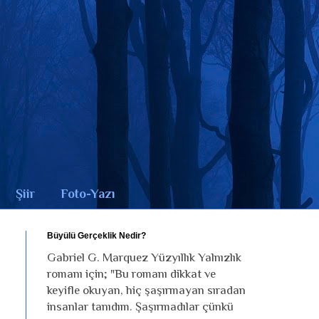
Şiir
Foto-Yazı
Büyülü Gerçeklik Nedir?
Gabriel G. Marquez Yüzyıllık Yalnızlık
romanı için; "Bu romanı dikkat ve
keyifle okuyan, hiç şaşırmayan sıradan
insanlar tanıdım. Şaşırmadılar çünkü