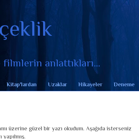
çeklik
filmlerin anlattıkları...
Kitap'lardan
Uzaklar
Hikayeler
Deneme
amı üzerine güzel bir yazı okudum. Aşağıda isterseniz
ı yapılmış.