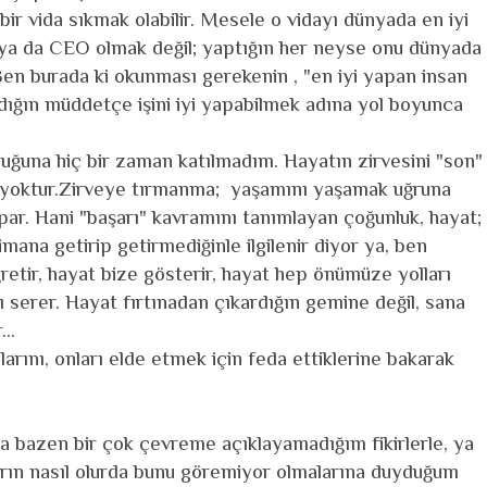
bir vida sıkmak olabilir.
Mesele o vidayı dünyada en iyi
 ya da CEO olmak değil; yaptığın her neyse onu dünyada
 Ben burada ki okunması gerekenin , "en iyi yapan insan
şıdığın müddetçe işini iyi yapabilmek adına yol boyunca
ğuna hiç bir zaman katılmadım. Hayatın zirvesini "son"
e yoktur.Zirveye tırmanma; yaşamını yaşamak uğruna
par. Hani "başarı" kavramını tanımlayan çoğunluk, hayat;
 limana getirip getirmediğinle ilgilenir diyor ya, ben
tir, hayat bize gösterir, hayat hep önümüze yolları
arı serer. Hayat fırtınadan çıkardığın gemine değil, sana
...
larını, onları elde etmek için feda ettiklerine bakarak
 bazen bir çok çevreme açıklayamadığım fikirlerle, ya
ların nasıl olurda bunu göremiyor olmalarına duyduğum