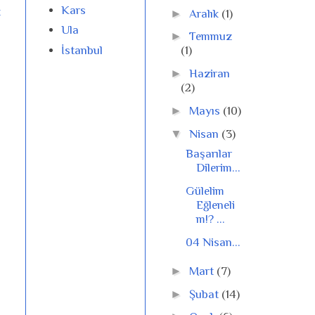
Kars
t
►
Aralık
(1)
Ula
►
Temmuz
İstanbul
(1)
►
Haziran
(2)
►
Mayıs
(10)
▼
Nisan
(3)
Başarılar
Dilerim...
Gülelim
Eğleneli
m!? ...
04 Nisan...
►
Mart
(7)
►
Şubat
(14)