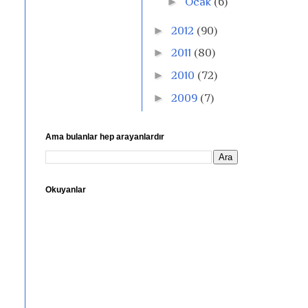
►
Ocak
(6)
►
2012
(90)
►
2011
(80)
►
2010
(72)
►
2009
(7)
Ama bulanlar hep arayanlardır
Okuyanlar